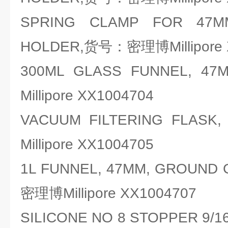
SPRING CLAMP FOR 47M
HOLDER,货号：密理博Millipore 
300ML GLASS FUNNEL
Millipore XX1004704
VACUUM FILTERING FLA
Millipore XX1004705
1L FUNNEL, 47MM, GROUND
密理博Millipore XX1004707
SILICONE NO 8 STOPPER 9/