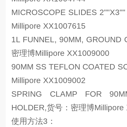
MICROSCOPE SLIDES 2""X3
Millipore XX1007615
1L FUNNEL, 90MM, GROUND
密理博Millipore XX1009000
90MM SS TEFLON COATED
Millipore XX1009002
SPRING CLAMP FOR 90M
HOLDER,货号：密理博Millipore 
使用方法3：