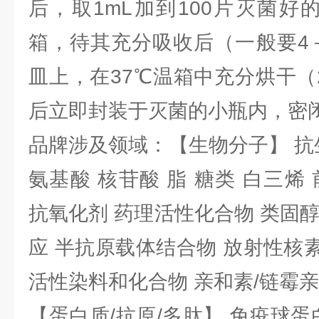
后，取1mL加到100片灭菌好
箱，待其充分吸收后（一般要4
皿上，在37℃温箱中充分烘干（
后立即封装于灭菌的小瓶内，密
品牌涉及领域：【生物分子】 抗
氨基酸 核苷酸 脂 糖类 白三烯
抗氧化剂 药理活性化合物 类固
应 半抗原载体结合物 放射性核素 
活性染料和化合物 亲和素/链霉
【蛋白质/抗原/多肽】 免疫球蛋