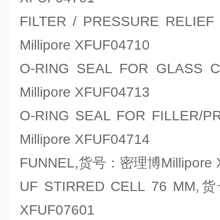
FILTER / PRESSURE REL
Millipore XFUF04710
O-RING SEAL FOR GLAS
Millipore XFUF04713
O-RING SEAL FOR FILLE
Millipore XFUF04714
FUNNEL,货号：密理博Millipore 
UF STIRRED CELL 76 MM,
XFUF07601