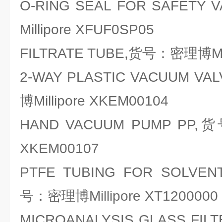
O-RING SEAL FOR SAFET
Millipore XFUF0SP05
FILTRATE TUBE,货号：密理博Mill
2-WAY PLASTIC VACUUM V
博Millipore XKEM00104
HAND VACUUM PUMP PP,货
XKEM00107
PTFE TUBING FOR SOLVEN
号：密理博Millipore XT1200000
MICROANALYSIS GLASS FILT