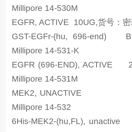
Millipore 14-530M
EGFR, ACTIVE 10UG,货号：密理博
GST-EGFr-(hu, 696-en
Millipore 14-531-K
EGFR (696-END), ACTIV
Millipore 14-531M
MEK2, UNACTIVE 
Millipore 14-532
6His-MEK2-(hu,FL), unac