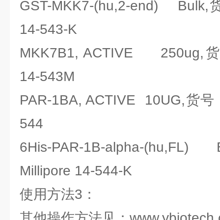
GST-MKK7-(hu,2-end) Bulk
14-543-K
MKK7B1, ACTIVE 250ug,
14-543M
PAR-1BA, ACTIVE 10UG,货号：
544
6His-PAR-1B-alpha-(hu,
Millipore 14-544-K
使用方法3：
其他操作方法见：www.ybiotech.