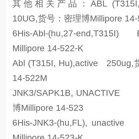
其他相关产品：ABL (T315I, H
10UG,货号：密理博Millipore 14-
6His-Abl-(hu,27-end,T31
Millipore 14-522-K
Abl (T315I, Hu),active 250
14-522M
JNK3/SAPK1B, UNACTI
博Millipore 14-523
6His-JNK3-(hu,FL), unac
Millipore 14-523-K