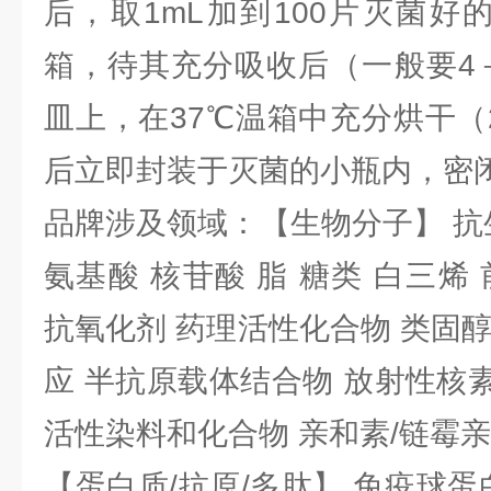
后，取1mL加到100片灭菌好
箱，待其充分吸收后（一般要4
皿上，在37℃温箱中充分烘干（
后立即封装于灭菌的小瓶内，密
品牌涉及领域：【生物分子】 抗
氨基酸 核苷酸 脂 糖类 白三烯
抗氧化剂 药理活性化合物 类固
应 半抗原载体结合物 放射性核素 
活性染料和化合物 亲和素/链霉
【蛋白质/抗原/多肽】 免疫球蛋