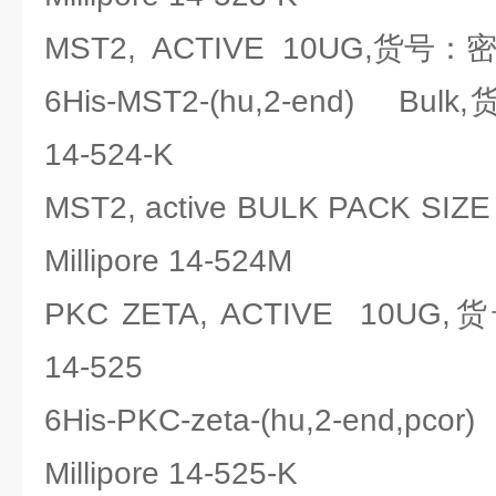
MST2, ACTIVE 10UG,货号：密理博
6His-MST2-(hu,2-end) Bul
14-524-K
MST2, active BULK PACK S
Millipore 14-524M
PKC ZETA, ACTIVE 10UG,
14-525
6His-PKC-zeta-(hu,2-end,
Millipore 14-525-K