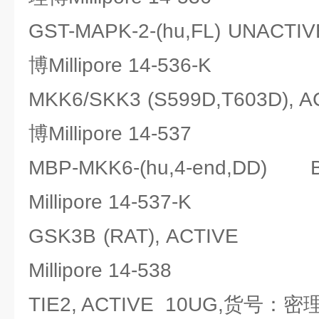
GST-MAPK-2-(hu,FL) UNAC
博Millipore 14-536-K
MKK6/SKK3 (S599D,T603D)
博Millipore 14-537
MBP-MKK6-(hu,4-end,D
Millipore 14-537-K
GSK3B (RAT), ACTIV
Millipore 14-538
TIE2, ACTIVE 10UG,货号：密理博M