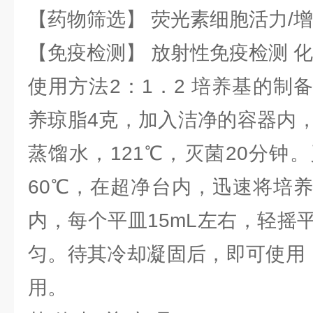
【药物筛选】 荧光素细胞活力/增
【免疫检测】 放射性免疫检测 
使用方法2：1．2 培养基的制
养琼脂4克，加入洁净的容器内，
蒸馏水，121℃，灭菌20分钟
60℃，在超净台内，迅速将培
内，每个平皿15mL左右，轻摇
匀。待其冷却凝固后，即可使用，
用。