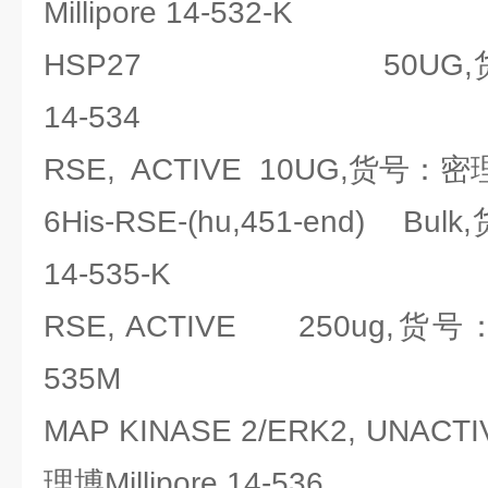
Millipore 14-532-K
HSP27 50UG,货号：密
14-534
RSE, ACTIVE 10UG,货号：密理博M
6His-RSE-(hu,451-end) Bul
14-535-K
RSE, ACTIVE 250ug,货号：密
535M
MAP KINASE 2/ERK2, UNA
理博Millipore 14-536