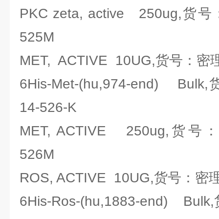
PKC zeta, active 250ug,货号
525M
MET, ACTIVE 10UG,货号：密理博M
6His-Met-(hu,974-end) Bul
14-526-K
MET, ACTIVE 250ug,货号：密
526M
ROS, ACTIVE 10UG,货号：密理博M
6His-Ros-(hu,1883-end) Bul