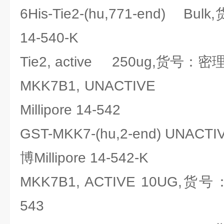
6His-Tie2-(hu,771-end) Bul
14-540-K
Tie2, active 250ug,货号：密理博
MKK7B1, UNACTIVE 
Millipore 14-542
GST-MKK7-(hu,2-end) UNA
博Millipore 14-542-K
MKK7B1, ACTIVE 10UG,货号：
543