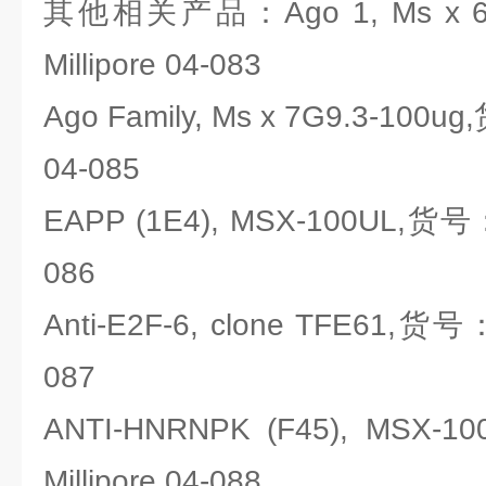
其他相关产品：Ago 1, Ms x
Millipore 04-083
Ago Family, Ms x 7G9.3-100
04-085
EAPP (1E4), MSX-100UL,货号
086
Anti-E2F-6, clone TFE61,货号
087
ANTI-HNRNPK (F45), MS
Millipore 04-088