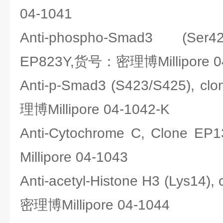
04-1041
Anti-phospho-Smad3 (Ser4
EP823Y,货号：密理博Millipore 0
Anti-p-Smad3 (S423/S425), 
理博Millipore 04-1042-K
Anti-Cytochrome C, Clon
Millipore 04-1043
Anti-acetyl-Histone H3 (Lys14
密理博Millipore 04-1044