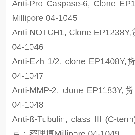
Anti-Pro Caspase-6, Clon
Millipore 04-1045
Anti-NOTCH1, Clone EP1238
04-1046
Anti-Ezh 1/2, clone EP1408
04-1047
Anti-MMP-2, clone EP1183
04-1048
Anti-ß-Tubulin, class III (C-te
号：密理博Millipore 04-1049