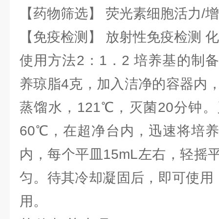
【药物筛选】 荧光素细胞活力/增
【免疫检测】 放射性免疫检测 
使用方法2：1．2 培养基的制
养琼脂4克，加入洁净的容器内，
蒸馏水，121℃，灭菌20分钟
60℃，在超净台内，迅速将培
内，每个平皿15mL左右，轻摇
匀。待其冷却凝固后，即可使用，
用。