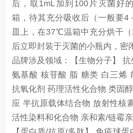
后，取1mL加到100片灭菌好
箱，待其充分吸收后（一般要4
皿上，在37℃温箱中充分烘干（
后立即封装于灭菌的小瓶内，密
品牌涉及领域：【生物分子】 抗
氨基酸 核苷酸 脂 糖类 白三烯
抗氧化剂 药理活性化合物 类固
应 半抗原载体结合物 放射性核素 
活性染料和化合物 亲和素/链霉
【蛋白质/抗原/多肽】 免疫球蛋