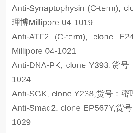
Anti-Synaptophysin (C-term)
理博Millipore 04-1019
Anti-ATF2 (C-term), cl
Millipore 04-1021
Anti-DNA-PK, clone Y393,货号
1024
Anti-SGK, clone Y238,货号：密理
Anti-Smad2, clone EP567Y,货
1029