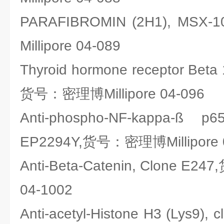
PARAFIBROMIN (2H1), M
Millipore 04-089
Thyroid hormone receptor Beta 
货号：密理博Millipore 04-096
Anti-phospho-NF-kappa-ß p6
EP2294Y,货号：密理博Millipore 
Anti-Beta-Catenin, Clone E2
04-1002
Anti-acetyl-Histone H3 (Lys9