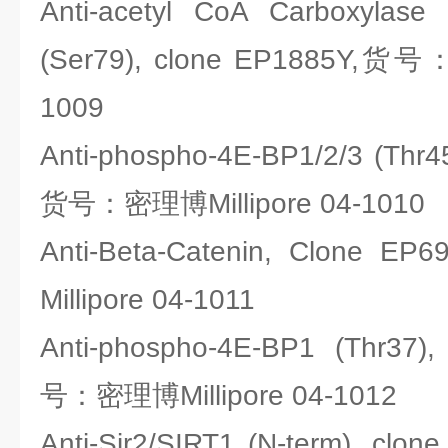
Anti-acetyl CoA Carboxylas
(Ser79), clone EP1885Y,货号
1009
Anti-phospho-4E-BP1/2/3 (Thr4
货号：密理博Millipore 04-1010
Anti-Beta-Catenin, Clon
Millipore 04-1011
Anti-phospho-4E-BP1 (Thr37
号：密理博Millipore 04-1012
Anti-Sir2/SIRT1 (N-term),