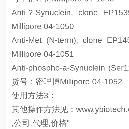
Anti-?-Synuclein, clone
Millipore 04-1050
Anti-Met (N-term), clon
Millipore 04-1051
Anti-phospho-a-Synuclein (Ser
货号：密理博Millipore 04-1052
使用方法3：
其他操作方法见：www.ybiotech.
,公司,代理,价格"