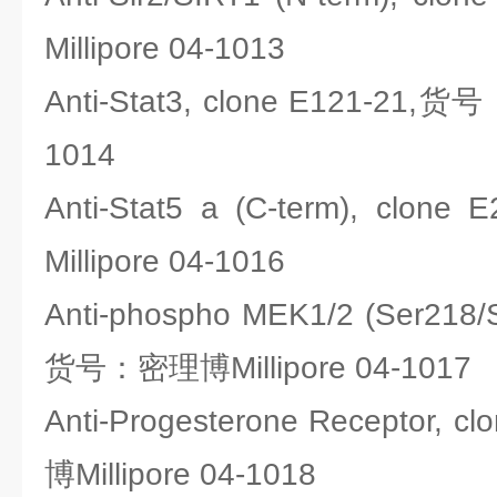
Millipore 04-1013
Anti-Stat3, clone E121-21,货
1014
Anti-Stat5 a (C-term), c
Millipore 04-1016
Anti-phospho MEK1/2 (Ser218/S
货号：密理博Millipore 04-1017
Anti-Progesterone Receptor
博Millipore 04-1018