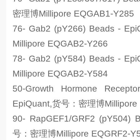
密理博Millipore EQGAB1-Y285
76- Gab2 (pY266) Beads -
Millipore EQGAB2-Y266
78- Gab2 (pY584) Beads -
Millipore EQGAB2-Y584
50-Growth Hormone Recepto
EpiQuant,货号：密理博Millipore
90- RapGEF1/GRF2 (pY504) B
号：密理博Millipore EQGRF2-Y