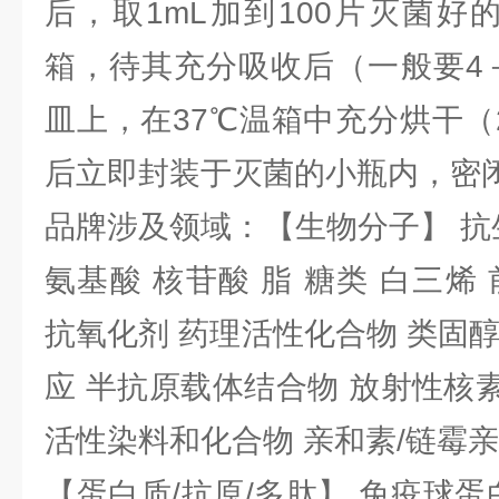
后，取1mL加到100片灭菌好
箱，待其充分吸收后（一般要4
皿上，在37℃温箱中充分烘干（
后立即封装于灭菌的小瓶内，密
品牌涉及领域：【生物分子】 抗
氨基酸 核苷酸 脂 糖类 白三烯
抗氧化剂 药理活性化合物 类固
应 半抗原载体结合物 放射性核素 
活性染料和化合物 亲和素/链霉
【蛋白质/抗原/多肽】 免疫球蛋