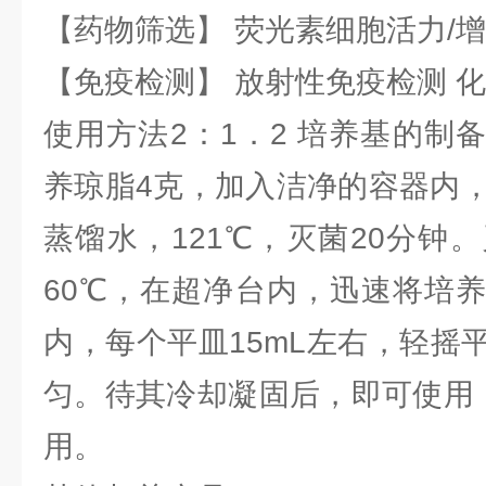
【药物筛选】 荧光素细胞活力/增
【免疫检测】 放射性免疫检测 
使用方法2：1．2 培养基的制
养琼脂4克，加入洁净的容器内，
蒸馏水，121℃，灭菌20分钟
60℃，在超净台内，迅速将培
内，每个平皿15mL左右，轻摇
匀。待其冷却凝固后，即可使用，
用。