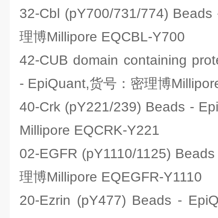
32-Cbl (pY700/731/774) Bea
理博Millipore EQCBL-Y700
42-CUB domain containing prot
- EpiQuant,货号：密理博Millipor
40-Crk (pY221/239) Beads 
Millipore EQCRK-Y221
02-EGFR (pY1110/1125) Bead
理博Millipore EQEGFR-Y1110
20-Ezrin (pY477) Beads -