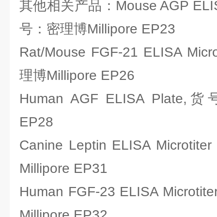
其他相关产品：Mouse AGP ELISA M
号：密理博Millipore EP23
Rat/Mouse FGF-21 ELISA Mic
理博Millipore EP26
Human AGF ELISA Plate,
EP28
Canine Leptin ELISA Microt
Millipore EP31
Human FGF-23 ELISA Microt
Millipore EP32