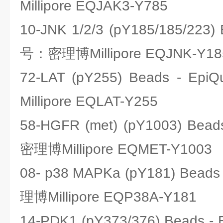
Millipore EQJAK3-Y785
10-JNK 1/2/3 (pY185/185/223)
号：密理博Millipore EQJNK-Y18
72-LAT (pY255) Beads - 
Millipore EQLAT-Y255
58-HGFR (met) (pY1003) Bea
密理博Millipore EQMET-Y1003
08- p38 MAPKa (pY181) Bead
理博Millipore EQP38A-Y181
14-PDK1 (pY373/376) Beads