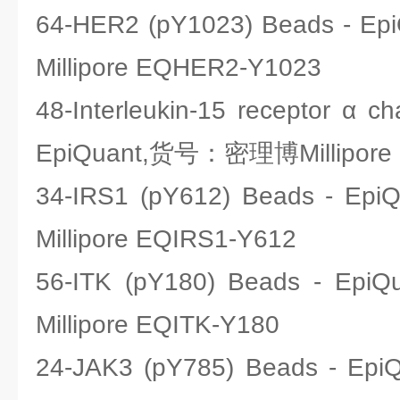
64-HER2 (pY1023) Beads -
Millipore EQHER2-Y1023
48-Interleukin-15 receptor α c
EpiQuant,货号：密理博Millipore 
34-IRS1 (pY612) Beads -
Millipore EQIRS1-Y612
56-ITK (pY180) Beads - 
Millipore EQITK-Y180
24-JAK3 (pY785) Beads -