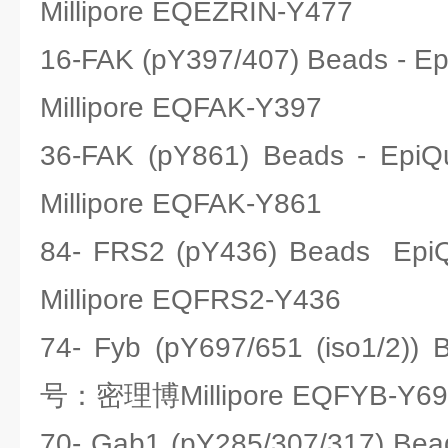
Millipore EQEZRIN-Y477
16-FAK (pY397/407) Beads 
Millipore EQFAK-Y397
36-FAK (pY861) Beads - 
Millipore EQFAK-Y861
84- FRS2 (pY436) Beads 
Millipore EQFRS2-Y436
74- Fyb (pY697/651 (iso1/2))
号：密理博Millipore EQFYB-Y69
70- Gab1 (pY285/307/317) B