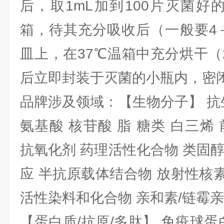
后，取1mL加到100片灭菌好
箱，待其充分吸收后（一般要4
皿上，在37℃温箱中充分烘干（
后立即封装于灭菌的小瓶内，密
品牌涉及领域：【生物分子】 抗
氨基酸 核苷酸 脂 糖类 白三烯
抗氧化剂 药理活性化合物 类固
应 半抗原载体结合物 放射性核素 
活性染料和化合物 亲和素/链霉
【蛋白质/抗原/多肽】 免疫球蛋