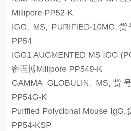
Millipore PP52-K
IGG, MS, PURIFIED-10MG,
PP54
IGG1 AUGMENTED MS IGG (
密理博Millipore PP549-K
GAMMA GLOBULIN, MS,货
PP54G-K
Purified Polyclonal Mouse I
PP54-KSP