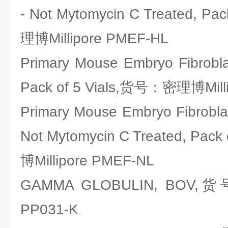
- Not Mytomycin C Treated, P
理博Millipore PMEF-HL
Primary Mouse Embryo Fibrobla
Pack of 5 Vials,货号：密理博Mill
Primary Mouse Embryo Fibroblas
Not Mytomycin C Treated, Pac
博Millipore PMEF-NL
GAMMA GLOBULIN, BOV,货
PP031-K