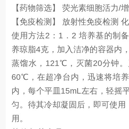
【药物筛选】 荧光素细胞活力/增
【免疫检测】 放射性免疫检测 
使用方法2：1．2 培养基的制
养琼脂4克，加入洁净的容器内，
蒸馏水，121℃，灭菌20分钟
60℃，在超净台内，迅速将培
内，每个平皿15mL左右，轻摇
匀。待其冷却凝固后，即可使用，
用。