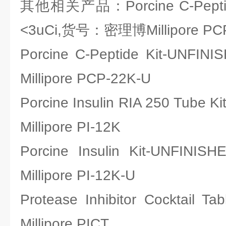
其他相关产品：Porcine C-Peptide
<3uCi,货号：密理博Millipore PC
Porcine C-Peptide Kit-U
Millipore PCP-22K-U
Porcine Insulin RIA 250 Tub
Millipore PI-12K
Porcine Insulin Kit-UN
Millipore PI-12K-U
Protease Inhibitor Cockta
Millipore PICT