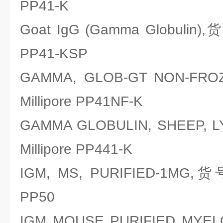
PP41-K
Goat IgG (Gamma Globulin
PP41-KSP
GAMMA, GLOB-GT NON-
Millipore PP41NF-K
GAMMA GLOBULIN, SHEEP
Millipore PP441-K
IGM, MS, PURIFIED-1MG,
PP50
IGM MOUSE PURIFIED M