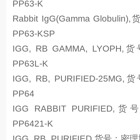
PP63-K
Rabbit IgG(Gamma Globulin
PP63-KSP
IGG, RB GAMMA, LYOPH,
PP63L-K
IGG, RB, PURIFIED-25MG,
PP64
IGG RABBIT PURIFIED,货
PP6421-K
IGG, RB, PURIFIED,货号：密理博M