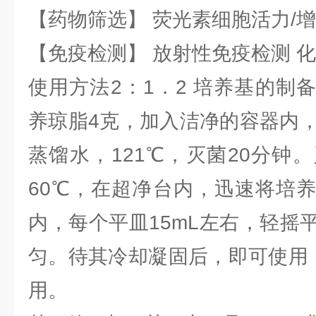
【药物筛选】 荧光素细胞活力/增
【免疫检测】 放射性免疫检测 
使用方法2：1．2 培养基的制
养琼脂4克，加入洁净的容器内，
蒸馏水，121℃，灭菌20分钟
60℃，在超净台内，迅速将培
内，每个平皿15mL左右，轻摇
匀。待其冷却凝固后，即可使用，
用。