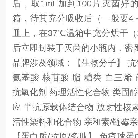
后，取1mL加到100片灭菌好
箱，待其充分吸收后（一般要4
皿上，在37℃温箱中充分烘干（
后立即封装于灭菌的小瓶内，密
品牌涉及领域：【生物分子】 抗
氨基酸 核苷酸 脂 糖类 白三烯
抗氧化剂 药理活性化合物 类固
应 半抗原载体结合物 放射性核素 
活性染料和化合物 亲和素/链霉
【蛋白质/抗原/多肽】 免疫球蛋