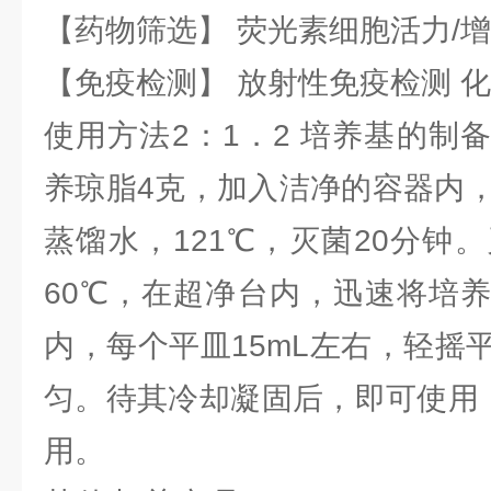
【药物筛选】 荧光素细胞活力/增
【免疫检测】 放射性免疫检测 
使用方法2：1．2 培养基的制
养琼脂4克，加入洁净的容器内，
蒸馏水，121℃，灭菌20分钟
60℃，在超净台内，迅速将培
内，每个平皿15mL左右，轻摇
匀。待其冷却凝固后，即可使用，
用。