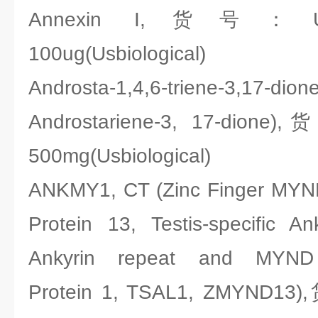
Annexin I,货号：Usbi
100ug(Usbiological)
Androsta-1,4,6-triene-3,1
Androstariene-3, 17-dione
500mg(Usbiological)
ANKMY1, CT (Zinc Finger MYND
Protein 13, Testis-specific Ank
Ankyrin repeat and MYND 
Protein 1, TSAL1, ZMYND13