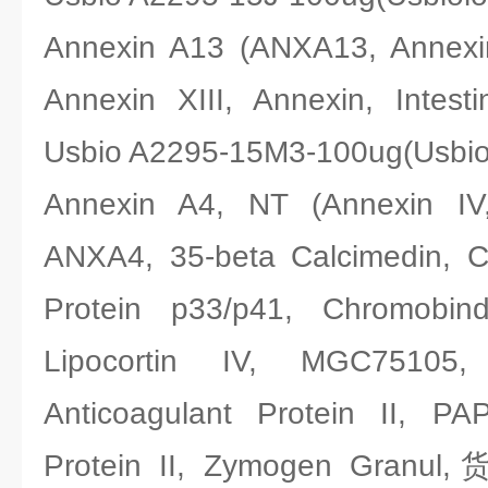
Annexin A13 (ANXA13, Annexi
Annexin XIII, Annexin, Intes
Usbio A2295-15M3-100ug(Usbiol
Annexin A4, NT (Annexin IV
ANXA4, 35-beta Calcimedin, C
Protein p33/p41, Chromobind
Lipocortin IV, MGC75105,
Anticoagulant Protein II, PA
Protein II, Zymogen Granu