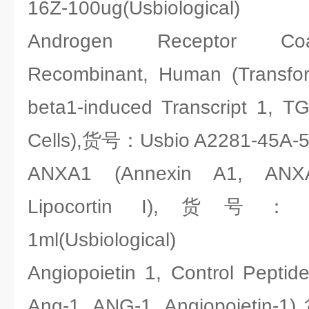
16Z-100ug(Usbiological)
Androgen Receptor Coa
Recombinant, Human (Transfor
beta1-induced Transcript 1, 
Cells),货号：Usbio A2281-45A-5u
ANXA1 (Annexin A1, ANX
Lipocortin I),货号：Usb
1ml(Usbiological)
Angiopoietin 1, Control Peptid
Ang-1, ANG-1, Angiopoietin-