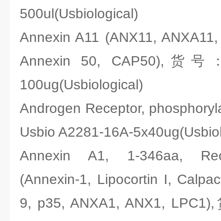
500ul(Usbiological)
Annexin A11 (ANX11, ANXA11, C
Annexin 50, CAP50),货号：U
100ug(Usbiological)
Androgen Receptor, phosphory
Usbio A2281-16A-5x40ug(Usbiol
Annexin A1, 1-346aa, Re
(Annexin-1, Lipocortin I, Calpac
9, p35, ANXA1, ANX1, LPC1