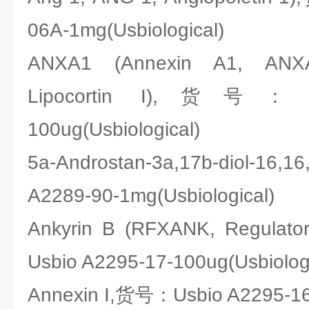
06A-1mg(Usbiological)
ANXA1 (Annexin A1, ANX
Lipocortin I),货号：Usb
100ug(Usbiological)
5a-Androstan-3a,17b-diol-16
A2289-90-1mg(Usbiological)
Ankyrin B (RFXANK, Regulat
Usbio A2295-17-100ug(Usbiologi
Annexin I,货号：Usbio A2295-16-