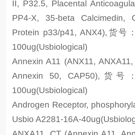
II, P32.5, Placental Anticoagula
PP4-X, 35-beta Calcimedin, C
Protein p33/p41, ANX4),货号：
100ug(Usbiological)
Annexin A11 (ANX11, ANXA11, C
Annexin 50, CAP50),货号：U
100ug(Usbiological)
Androgen Receptor, phosphory
Usbio A2281-16A-40ug(Usbiolog
ANXA11, CT (Annexin A11, Anne