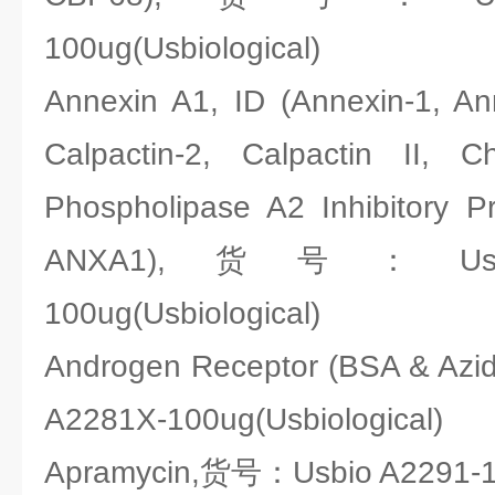
100ug(Usbiological)
Annexin A1, ID (Annexin-1, Anne
Calpactin-2, Calpactin II, C
Phospholipase A2 Inhibitory P
ANXA1),货号：Usbio 
100ug(Usbiological)
Androgen Receptor (BSA & Az
A2281X-100ug(Usbiological)
Apramycin,货号：Usbio A2291-100