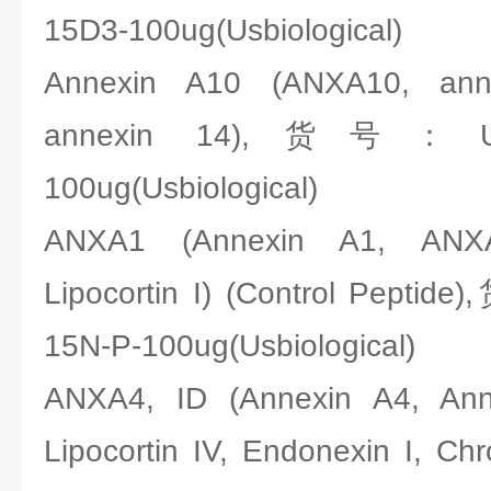
15D3-100ug(Usbiological)
Annexin A10 (ANXA10, ann
annexin 14),货号：Usbi
100ug(Usbiological)
ANXA1 (Annexin A1, ANX
Lipocortin I) (Control Pepti
15N-P-100ug(Usbiological)
ANXA4, ID (Annexin A4, Anne
Lipocortin IV, Endonexin I, Chr