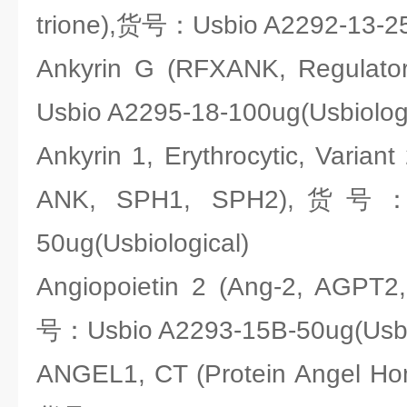
trione),货号：Usbio A2292-13-25
Ankyrin G (RFXANK, Regulat
Usbio A2295-18-100ug(Usbiologi
Ankyrin 1, Erythrocytic, Varia
ANK, SPH1, SPH2),货号：U
50ug(Usbiological)
Angiopoietin 2 (Ang-2, AGPT
号：Usbio A2293-15B-50ug(Usbio
ANGEL1, CT (Protein Angel Ho