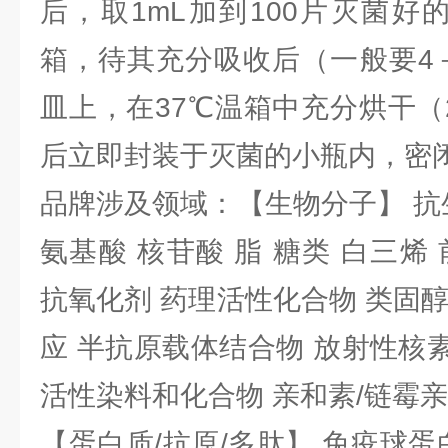
后，取1mL加到100片灭菌好
箱，待其充分吸收后（一般要4
皿上，在37℃温箱中充分烘干（
后立即封装于灭菌的小瓶内，密
品牌涉及领域：【生物分子】 抗
氨基酸 核苷酸 脂 糖类 白三烯
抗氧化剂 药理活性化合物 类固
应 半抗原载体结合物 放射性核素 
活性染料和化合物 亲和素/链霉
【蛋白质/抗原/多肽】 免疫球蛋