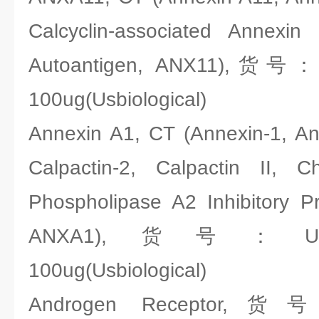
Calcyclin-associated Annexi
Autoantigen, ANX11),货号：U
100ug(Usbiological)
Annexin A1, CT (Annexin-1, Anne
Calpactin-2, Calpactin II, C
Phospholipase A2 Inhibitory P
ANXA1),货号：Usbio
100ug(Usbiological)
Androgen Receptor,货号