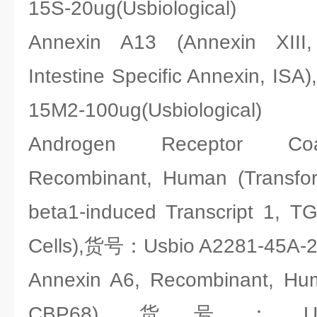
15S-20ug(Usbiological)
Annexin A13 (Annexin XII
Intestine Specific Annexin, I
15M2-100ug(Usbiological)
Androgen Receptor Coa
Recombinant, Human (Transfor
beta1-induced Transcript 1, 
Cells),货号：Usbio A2281-45A-2u
Annexin A6, Recombinant, H
CBP68),货号：Usbio