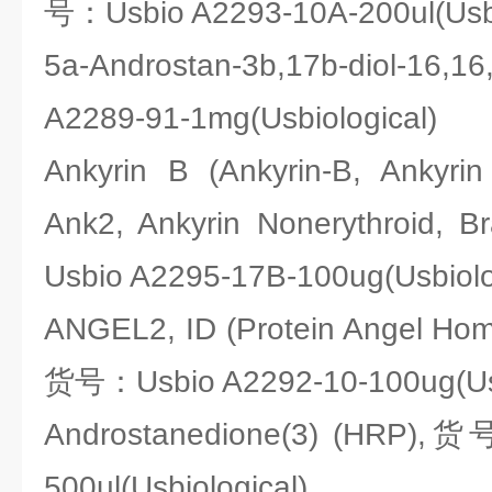
号：Usbio A2293-10A-200ul(Usbi
5a-Androstan-3b,17b-diol-16
A2289-91-1mg(Usbiological)
Ankyrin B (Ankyrin-B, Ankyrin
Ank2, Ankyrin Nonerythroid, 
Usbio A2295-17B-100ug(Usbiolo
ANGEL2, ID (Protein Angel Hom
货号：Usbio A2292-10-100ug(Usb
Androstanedione(3) (HRP),货
500ul(Usbiological)