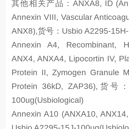
其他相关产品：ANXA8, ID (Annexi
Annexin VIII, Vascular Anticoag
ANX8),货号：Usbio A2295-15H-10
Annexin A4, Recombinant, H
ANX4, ANXA4, Lipocortin IV, Pla
Protein II, Zymogen Granule 
Protein 36kD, ZAP36),货号：
100ug(Usbiological)
Annexin A10 (ANXA10, ANX14
Usbio A2295-15J-100ug(Usbiolog