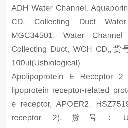
ADH Water Channel, Aquapori
CD, Collecting Duct Water
MGC34501, Water Channel 
Collecting Duct, WCH CD,,货
100ul(Usbiological)
Apolipoprotein E Receptor 2 
lipoprotein receptor-related pro
e receptor, APOER2, HSZ75190
receptor 2),货号：Usbi