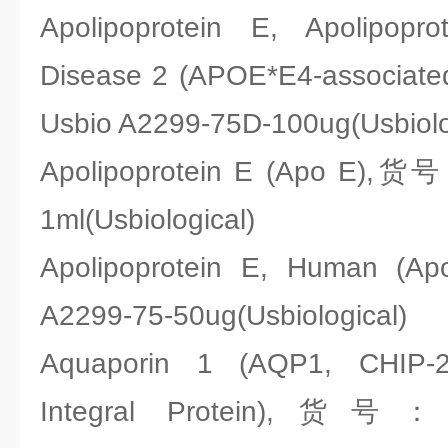
Apolipoprotein E, Apolipopro
Disease 2 (APOE*E4-associate
Usbio A2299-75D-100ug(Usbiolo
Apolipoprotein E (Apo E),货
1ml(Usbiological)
Apolipoprotein E, Human 
A2299-75-50ug(Usbiological)
Aquaporin 1 (AQP1, CHIP-28
Integral Protein),货号：U