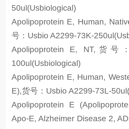
50ul(Usbiological)
Apolipoprotein E, Human, Nati
号：Usbio A2299-73K-250ul(Usbi
Apolipoprotein E, NT,货号：
100ul(Usbiological)
Apolipoprotein E, Human, Weste
E),货号：Usbio A2299-73L-50ul(U
Apolipoprotein E (Apolipoprot
Apo-E, Alzheimer Disease 2, AD2