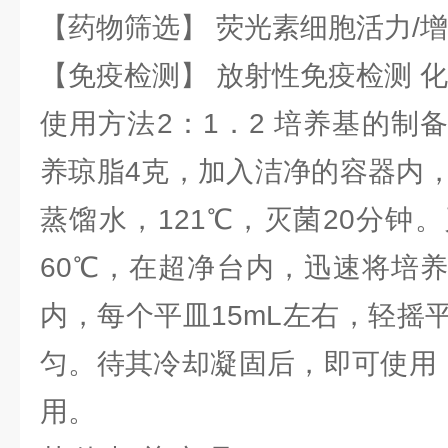
【药物筛选】 荧光素细胞活力/增
【免疫检测】 放射性免疫检测 
使用方法2：1．2 培养基的制
养琼脂4克，加入洁净的容器内，
蒸馏水，121℃，灭菌20分钟
60℃，在超净台内，迅速将培
内，每个平皿15mL左右，轻摇
匀。待其冷却凝固后，即可使用，
用。