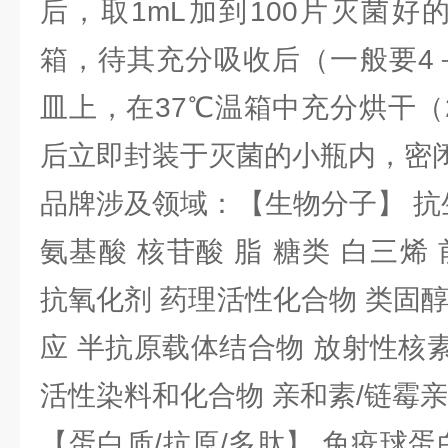
后，取1mL加到100片灭菌好
箱，待其充分吸收后（一般要4
皿上，在37℃温箱中充分烘干（
后立即封装于灭菌的小瓶内，密
品牌涉及领域：【生物分子】 抗
氨基酸 核苷酸 脂 糖类 白三烯
抗氧化剂 药理活性化合物 类固
应 半抗原载体结合物 放射性核素 
活性染料和化合物 亲和素/链霉
【蛋白质/抗原/多肽】 免疫球蛋