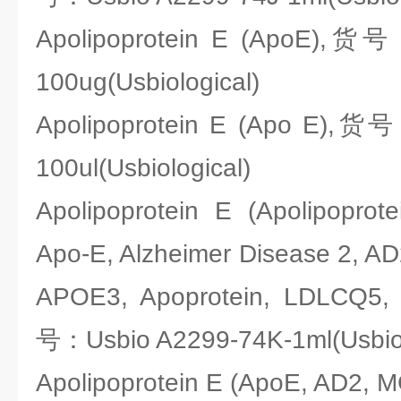
Apolipoprotein E (ApoE),货号
100ug(Usbiological)
Apolipoprotein E (Apo E),货
100ul(Usbiological)
Apolipoprotein E (Apolipoprot
Apo-E, Alzheimer Disease 2, AD2
APOE3, Apoprotein, LDLCQ5
号：Usbio A2299-74K-1ml(Usbiol
Apolipoprotein E (ApoE, AD2, 