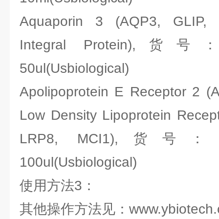
Aquaporin 3 (AQP3, GLIP, Gly
Integral Protein),货号：
50ul(Usbiological)
Apolipoprotein E Receptor 2 
Low Density Lipoprotein Recepto
LRP8, MCI1),货号：Usb
100ul(Usbiological)
使用方法3：
其他操作方法见：www.ybiotech.