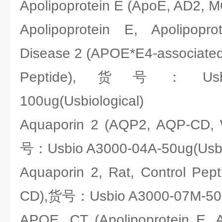
Apolipoprotein E (ApoE, AD2, 
Apolipoprotein E, Apolipopro
Disease 2 (APOE*E4-associated, 
Peptide),货号：Usbio 
100ug(Usbiological)
Aquaporin 2 (AQP2, AQP-CD, 
号：Usbio A3000-04A-50ug(Usbio
Aquaporin 2, Rat, Control Pe
CD),货号：Usbio A3000-07M-50ug
APOE, CT (Apolipoprotein E