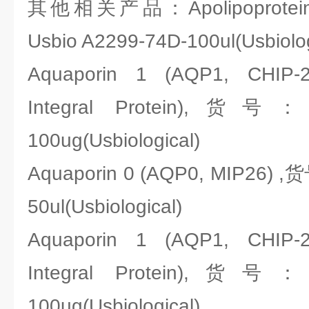
其他相关产品：Apolipoprotein
Usbio A2299-74D-100ul(Usbiolog
Aquaporin 1 (AQP1, CHIP-28
Integral Protein),货号：U
100ug(Usbiological)
Aquaporin 0 (AQP0, MIP26) ,
50ul(Usbiological)
Aquaporin 1 (AQP1, CHIP-28
Integral Protein),货号：U
100ug(Usbiological)