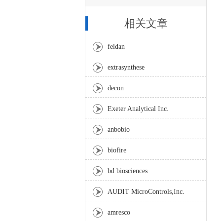
相关文章
feldan
extrasynthese
decon
Exeter Analytical Inc.
anbobio
biofire
bd biosciences
AUDIT MicroControls,Inc.
amresco