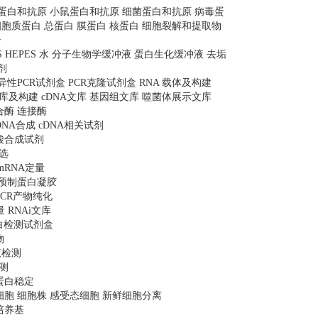
人蛋白和抗原 小鼠蛋白和抗原 细菌蛋白和抗原 病毒蛋
胞质蛋白 总蛋白 膜蛋白 核蛋白 细胞裂解和提取物
子
MOPS HEPES 水 分子生物学缓冲液 蛋白生化缓冲液 去垢
剂
照 特异性PCR试剂盒 PCR克隆试剂盒 RNA 载体及构建
文库及构建 cDNA文库 基因组文库 噬菌体展示文库
合酶 连接酶
DNA合成 cDNA相关试剂
核酸合成试剂
选
mRNA定量
 预制蛋白凝胶
PCR产物纯化
量 RNAi文库
蛋白检测试剂盒
物
液检测
测
蛋白稳定
细胞 细胞株 感受态细胞 新鲜细胞分离
培养基