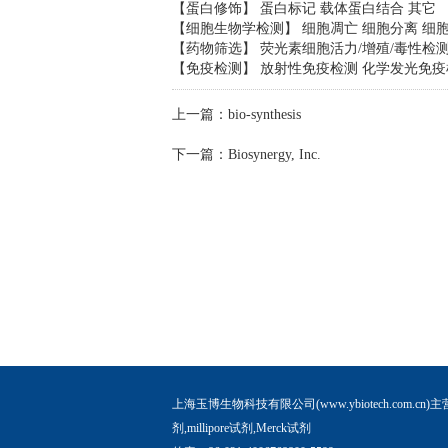
【蛋白修饰】 蛋白标记 载体蛋白结合 其它
【细胞生物学检测】 细胞凋亡 细胞分离 细
【药物筛选】 荧光素细胞活力/增殖/毒性检
【免疫检测】 放射性免疫检测 化学发光免疫
上一篇：
bio-synthesis
下一篇：
Biosynergy, Inc.
上海玉博生物科技有限公司(www.ybiotech.com.cn)主
剂,millipore试剂,Merck试剂