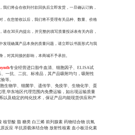
，我们将会在收到付款回执后立即发货，一旦确认订购，
对，在您签收以后，我们将不受理有关品种、数量、价格
，请在30天内提出，并完整的填写质量投诉表有关内容，
中发现确属产品本身的质量问题，请立即以书面形式与我
身，对其间接的影响，本商城不予承担。
synth
专业经营进口胎牛血清、细胞因子、ELISA试
基、一抗、二抗、标准品，其产品吸附均匀，吸附性
实验等。
胞生物学、细菌学、遗传学、免疫学、生物化学、蛋
理,华东地区代理范围内免费运输，如出现运输质量
体系以及稳定的纯化技术，保证产品均能现货供应和产
 核苷酸 脂 糖类 白三烯 前列腺素 药物结合物 抗氧
抗原反应 半抗原载体结合物 放射性核素 血小板活化素