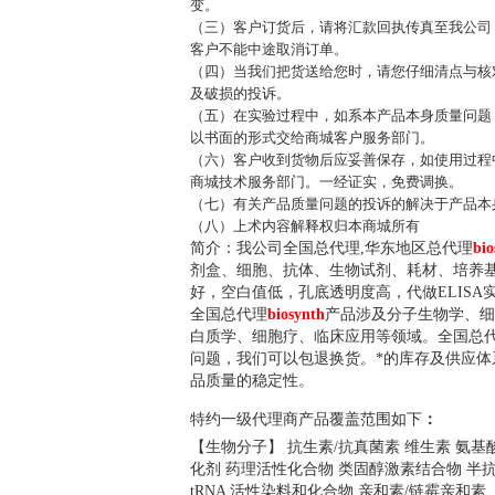
变。
（三）客户订货后，请将汇款回执传真至我公司
客户不能中途取消订单。
（四）当我们把货送给您时，请您仔细清点与核
及破损的投诉。
（五）在实验过程中，如系本产品本身质量问题
以书面的形式交给商城客户服务部门。
（六）客户收到货物后应妥善保存，如使用过程
商城技术服务部门。一经证实，免费调换。
（七）有关产品质量问题的投诉的解决于产品本
（八）上术内容解释权归本商城所有
简介：我公司全国总代理,华东地区总代理
bio
剂盒、细胞、抗体、生物试剂、耗材、培养
好，空白值低，孔底透明度高，代做ELISA
全国总代理
biosynth
产品涉及分子生物学、细
白质学、细胞疗、临床应用等领域。全国总代
问题，我们可以包退换货。
*的库存及供应
品质量的稳定性。
特约一级代理商
产品覆盖范围如下
：
【生物分子】 抗生素/抗真菌素 维生素 氨基酸
化剂 药理活性化合物 类固醇激素结合物 半
tRNA 活性染料和化合物 亲和素/链霉亲和素