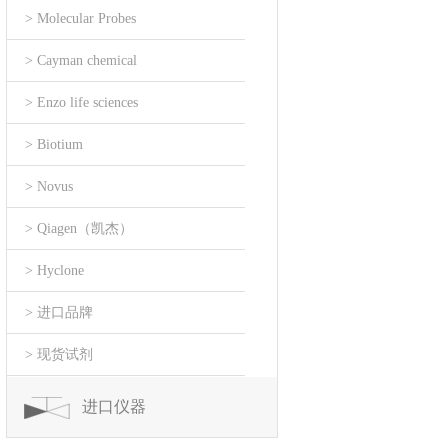
> Molecular Probes
> Cayman chemical
> Enzo life sciences
> Biotium
> Novus
> Qiagen（凯杰）
> Hyclone
> 进口品牌
> 现货试剂
进口仪器