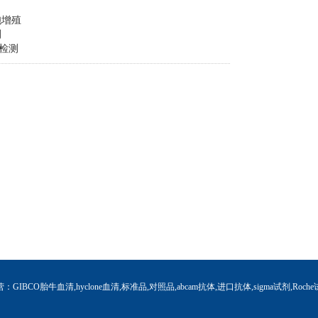
胞增殖
测
检测
营：GIBCO胎牛血清,hyclone血清,标准品,对照品,abcam抗体,进口抗体,sigma试剂,Roche