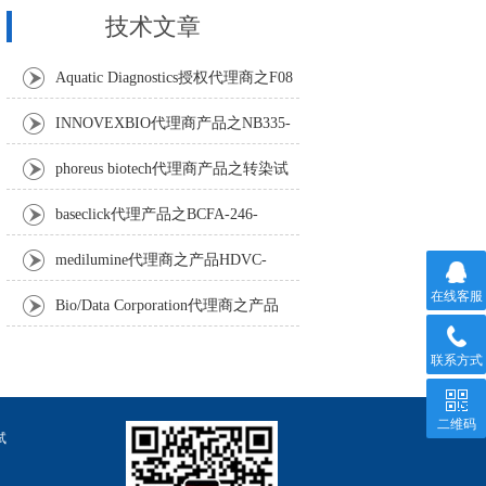
技术文章
Aquatic Diagnostics授权代理商之F08
Anti-Turbot IgM monoclonal antibody
INNOVEXBIO代理商产品之NB335-
60-60ML Fc Receptor Blocker – Azide-Free
phoreus biotech代理商产品之转染试
剂BAPtofect-25 5mg kit
baseclick代理产品之BCFA-246-
5mg，Tri-β-GalNAc-PEG3-Azide
medilumine代理商之产品HDVC-
在线客服
121，Fenestra HDVC动物CT造影剂
Bio/Data Corporation代理商之产品
105997 UPTT™ REAGENT
联系方式
二维码
试