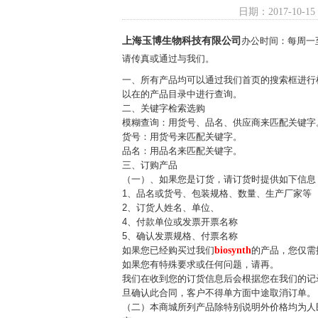
日期：2017-10-15
上海玉博生物科技有限公司
办公时间：每周一至
请传真或通过与我们。
一、所有产品均可以通过我们首页的搜索框进行
以在的产品目录中进行查询。
二、关键字检索选购
模糊查询：用货号、品名、供应商来匹配关键字
货号：用货号来匹配关键字。
品名：用品名来匹配关键字。
三、订购产品
（一）、如果您是订货，请订货时提供如下信息
1、品名或货号、包装规格、数量、生产厂家等
2、订货人姓名、单位、
4、付款单位或发票开票名称
5、确认发票规格、付票名称
如果您已经购买过我们
biosynth
的产品，您仅需
如果您有特殊要求或任何问题，请再。
我们在收到您的订货信息后会根据您在我们的记
旦确认此合同，客户不得单方面中途取消订单。
（二）本商城所列产品除特别说明外价格均为人