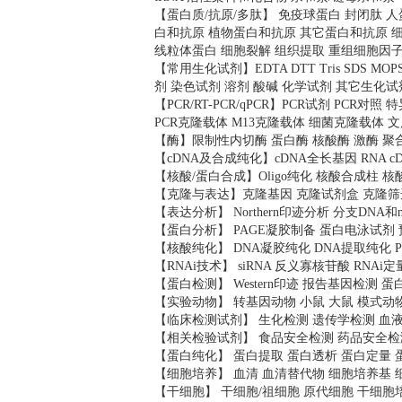
【蛋白质/抗原/多肽】 免疫球蛋白 封闭肽 
白和抗原 植物蛋白和抗原 其它蛋白和抗原 细
线粒体蛋白 细胞裂解 组织提取 重组细胞因
【常用生化试剂】EDTA DTT Tris SDS 
剂 染色试剂 溶剂 酸碱 化学试剂 其它生化试
【PCR/RT-PCR/qPCR】PCR试剂 PCR对
PCR克隆载体 M13克隆载体 细菌克隆载体 
【酶】限制性内切酶 蛋白酶 核酸酶 激酶 聚
【cDNA及合成纯化】cDNA全长基因 RNA c
【核酸/蛋白合成】Oligo纯化 核酸合成柱 
【克隆与表达】克隆基因 克隆试剂盒 克隆筛
【表达分析】 Northern印迹分析 分支DNA和
【蛋白分析】 PAGE凝胶制备 蛋白电泳试剂
【核酸纯化】 DNA凝胶纯化 DNA提取纯化 
【RNAi技术】 siRNA 反义寡核苷酸 RNAi定
【蛋白检测】 Western印迹 报告基因检测 
【实验动物】 转基因动物 小鼠 大鼠 模式动
【临床检测试剂】 生化检测 遗传学检测 血
【相关检验试剂】 食品安全检测 药品安全检
【蛋白纯化】 蛋白提取 蛋白透析 蛋白定量 
【细胞培养】 血清 血清替代物 细胞培养基 
【干细胞】 干细胞/祖细胞 原代细胞 干细胞