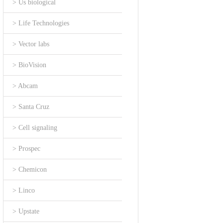
> Us biological
> Life Technologies
> Vector labs
> BioVision
> Abcam
> Santa Cruz
> Cell signaling
> Prospec
> Chemicon
> Linco
> Upstate