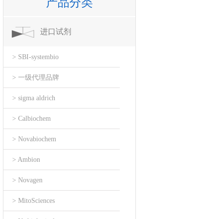
产品分类
进口试剂
> SBI-systembio
> 一级代理品牌
> sigma aldrich
> Calbiochem
> Novabiochem
> Ambion
> Novagen
> MitoSciences