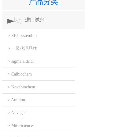
产品分类
进口试剂
> SBI-systembio
> 一级代理品牌
> sigma aldrich
> Calbiochem
> Novabiochem
> Ambion
> Novagen
> MitoSciences