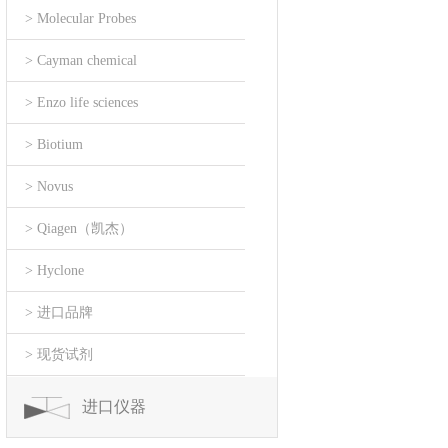
> Molecular Probes
> Cayman chemical
> Enzo life sciences
> Biotium
> Novus
> Qiagen（凯杰）
> Hyclone
> 进口品牌
> 现货试剂
进口仪器