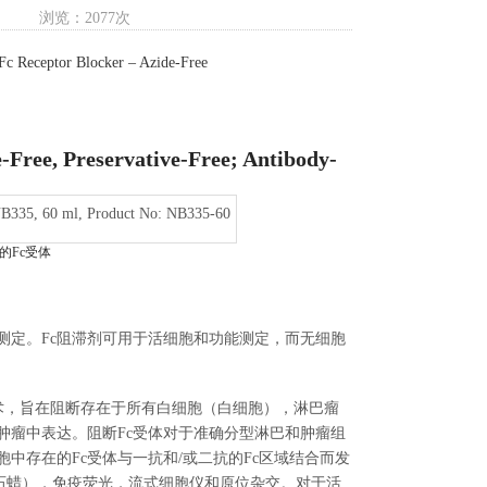
浏览：2077次
eptor Blocker – Azide-Free
-Free, Preservative-Free; Antibody-
(Ready-To-Use)
NB335, 60 ml, Product No: NB335-60
的Fc受体
测定。Fc阻滞剂可用于活细胞和功能测定，而无细胞
肽的技术，旨在阻断存在于所有白细胞（白细胞），淋巴瘤
数肿瘤中表达。阻断Fc受体对于准确分型淋巴和肿瘤组
胞中存在的Fc受体与一抗和/或二抗的Fc区域结合而发
和石蜡），免疫荧光，流式细胞仪和原位杂交。对于活