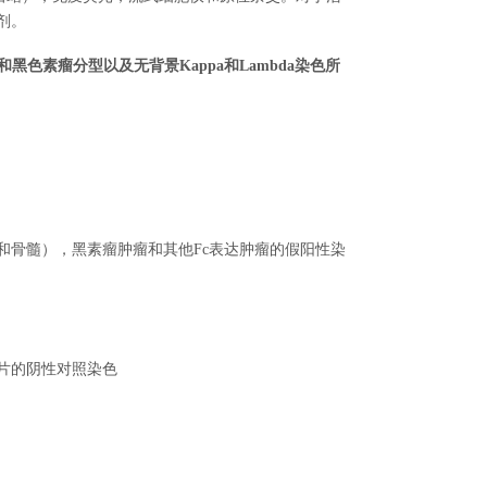
剂。
黑色素瘤分型以及无背景Kappa和Lambda染色所
和骨髓），黑素瘤肿瘤和其他Fc表达肿瘤的假阳性染
片的阴性对照染色