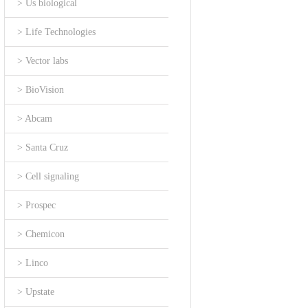
> Us biological
> Life Technologies
> Vector labs
> BioVision
> Abcam
> Santa Cruz
> Cell signaling
> Prospec
> Chemicon
> Linco
> Upstate