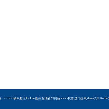
营：GIBCO胎牛血清,hyclone血清,标准品,对照品,abcam抗体,进口抗体,sigma试剂,Roche