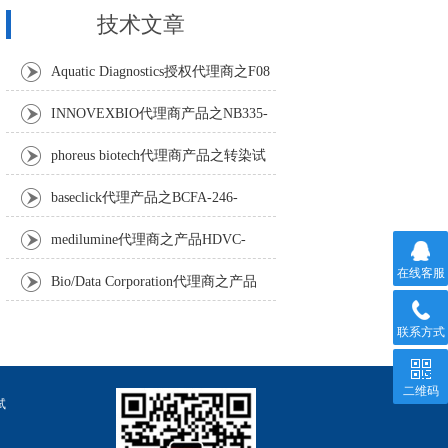
技术文章
Aquatic Diagnostics授权代理商之F08
Anti-Turbot IgM monoclonal antibody
INNOVEXBIO代理商产品之NB335-
60-60ML Fc Receptor Blocker – Azide-Free
phoreus biotech代理商产品之转染试
剂BAPtofect-25 5mg kit
baseclick代理产品之BCFA-246-
5mg，Tri-β-GalNAc-PEG3-Azide
medilumine代理商之产品HDVC-
在线客服
121，Fenestra HDVC动物CT造影剂
Bio/Data Corporation代理商之产品
105997 UPTT™ REAGENT
联系方式
二维码
试