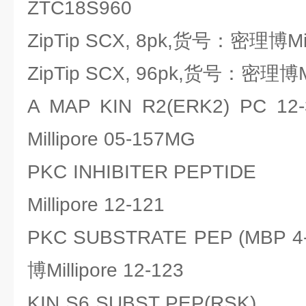
ZTC18S960
ZipTip SCX, 8pk,货号：密理博Mil
ZipTip SCX, 96pk,货号：密理博Mi
A MAP KIN R2(ERK2) PC
Millipore 05-157MG
PKC INHIBITER PEPTI
Millipore 12-121
PKC SUBSTRATE PEP (MBP
博Millipore 12-123
KIN S6 SUBST PEP(RS