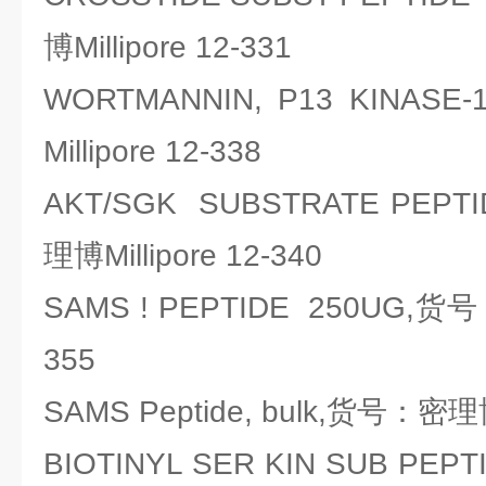
博Millipore 12-331
WORTMANNIN, P13 KINA
Millipore 12-338
AKT/SGK SUBSTRATE PEP
理博Millipore 12-340
SAMS ! PEPTIDE 250UG,货号：
355
SAMS Peptide, bulk,货号：密理博M
BIOTINYL SER KIN SUB PE