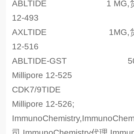
ABLTIDE 1 MG,货号：密
12-493
AXLTIDE 1MG,货号：密
12-516
ABLTIDE-GST 50
Millipore 12-525
CDK7/9TIDE 1
Millipore 12-526;
ImmunoChemistry,Imm
司,ImmunoChemistry代理,Immu