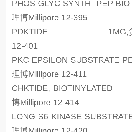
PHOS-GLYC SYNTH PEP BI
理博Millipore 12-395
PDKTIDE 1MG,货号：密
12-401
PKC EPSILON SUBSTRATE
理博Millipore 12-411
CHKTIDE, BIOTINYLATE
博Millipore 12-414
LONG S6 KINASE SUBSTRA
理博Millipore 12-420