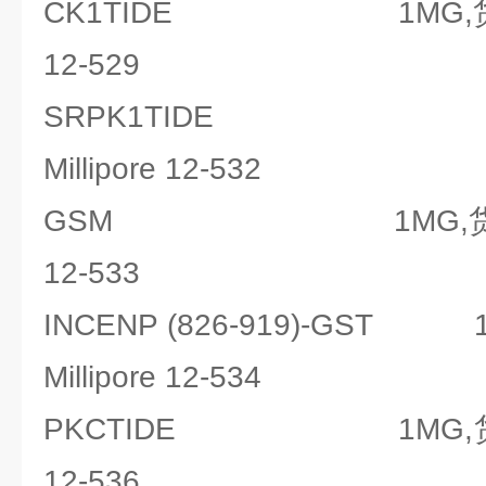
CK1TIDE 1MG,货号：密
12-529
SRPK1TIDE 1M
Millipore 12-532
GSM 1MG,货号：密理博
12-533
INCENP (826-919)-GST
Millipore 12-534
PKCTIDE 1MG,货号：密
12-536