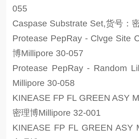
055
Caspase Substrate Set,货号：密
Protease PepRay - Clvge Sit
博Millipore 30-057
Protease PepRay - Rando
Millipore 30-058
KINEASE FP FL GREEN ASY
密理博Millipore 32-001
KINEASE FP FL GREEN AS