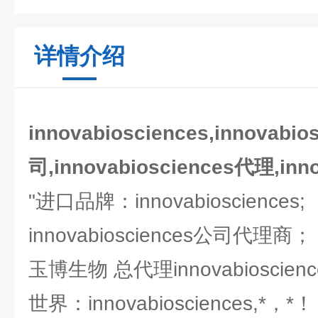
详情介绍
innovabiosciences,inn
司,innovabiosciences代理,inn
"进口品牌：innovabiosciences;
innovabiosciences公司代理商
玉博生物 总代理innovabioscie
世界：innovabiosciences,*，*