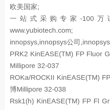
欧美国家;
一站式采购专家-100
www.yubiotech.com;
innopsys,innopsys公司,innops
PRK2 KinEASE(TM) FP Fluo
Millipore 32-037
ROKa/ROCKII KinEASE(TM) 
博Millipore 32-038
Rsk1(h) KinEASE(TM) FP F