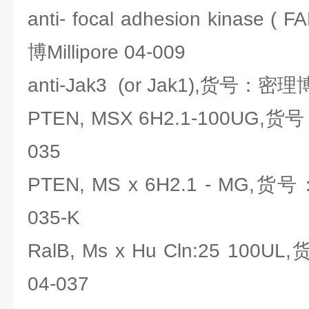
anti- focal adhesion kinase 
博Millipore 04-009
anti-Jak3 (or Jak1),货号：密理博M
PTEN, MSX 6H2.1-100UG,货号
035
PTEN, MS x 6H2.1 - MG,货号
035-K
RalB, Ms x Hu Cln:25 100U
04-037