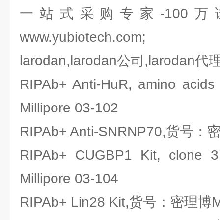
一站式采购专家-100
www.yubiotech.com;
larodan,larodan公司,larodan代
RIPAb+ Anti-HuR, amino a
Millipore 03-102
RIPAb+ Anti-SNRNP70,货号：密理
RIPAb+ CUGBP1 Kit, cl
Millipore 03-104
RIPAb+ Lin28 Kit,货号：密理博Mil