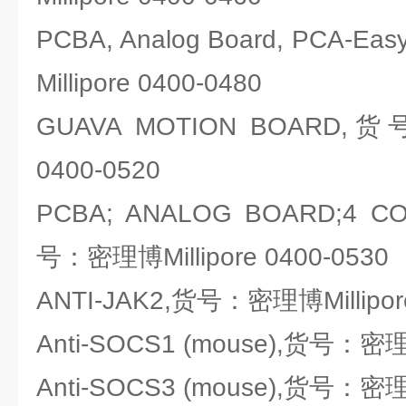
PCBA, Analog Board, PCA-
Millipore 0400-0480
GUAVA MOTION BOARD,货
0400-0520
PCBA; ANALOG BOARD;4 C
号：密理博Millipore 0400-0530
ANTI-JAK2,货号：密理博Millipore
Anti-SOCS1 (mouse),货号：密理博M
Anti-SOCS3 (mouse),货号：密理博M