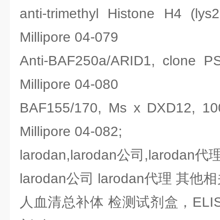
anti-trimethyl Histone H
Millipore 04-079
Anti-BAF250a/ARID1, cl
Millipore 04-080
BAF155/170, Ms x DXD1
Millipore 04-082;
larodan,larodan公司,larodan代
larodan公司 larodan代理 其
人血清总补体 检测试剂盒，ELI