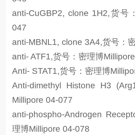
anti-CuGBP2, clone 1H2,货号
047
anti-MBNL1, clone 3A4,货号：密
anti- ATF1,货号：密理博Millipore
Anti- STAT1,货号：密理博Millipor
Anti-dimethyl Histone H
Millipore 04-077
anti-phospho-Androgen Rece
理博Millipore 04-078