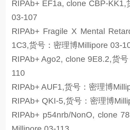
RIPAb+ EF1a, clone CBP-KK
03-107
RIPAb+ Fragile X Mental Retard
1C3,货号：密理博Millipore 03-1
RIPAb+ Ago2, clone 9E8.2,货
110
RIPAb+ AUF1,货号：密理博Millipo
RIPAb+ QKI-5,货号：密理博Millip
RIPAb+ p54nrb/NonO, clon
Millipore 03-113