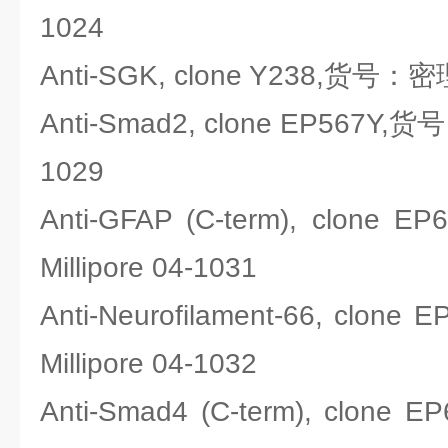
1024
Anti-SGK, clone Y238,货号：密理
Anti-Smad2, clone EP567Y,货
1029
Anti-GFAP (C-term), clo
Millipore 04-1031
Anti-Neurofilament-66, cl
Millipore 04-1032
Anti-Smad4 (C-term), clo