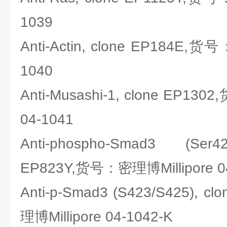
1039
Anti-Actin, clone EP184E,货
1040
Anti-Musashi-1, clone EP13
04-1041
Anti-phospho-Smad3 (Ser4
EP823Y,货号：密理博Millipore 0
Anti-p-Smad3 (S423/S425), 
理博Millipore 04-1042-K