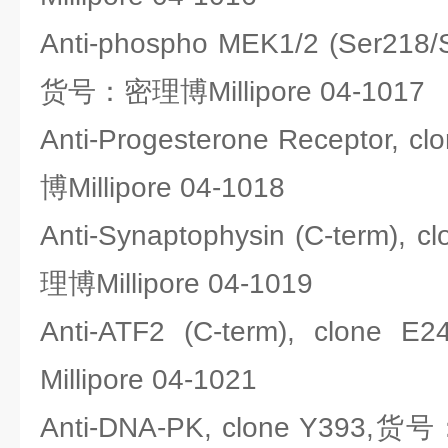
Anti-phospho MEK1/2 (Ser218/S
货号：密理博Millipore 04-1017
Anti-Progesterone Receptor
博Millipore 04-1018
Anti-Synaptophysin (C-term)
理博Millipore 04-1019
Anti-ATF2 (C-term), cl
Millipore 04-1021
Anti-DNA-PK, clone Y393,货号