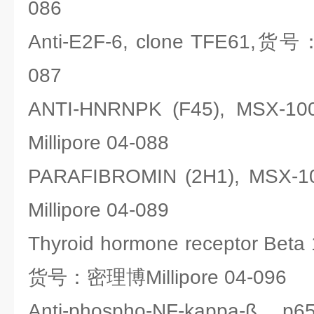
086
Anti-E2F-6, clone TFE61,货号
087
ANTI-HNRNPK (F45), MS
Millipore 04-088
PARAFIBROMIN (2H1), M
Millipore 04-089
Thyroid hormone receptor Beta 
货号：密理博Millipore 04-096
Anti-phospho-NF-kappa-ß p6