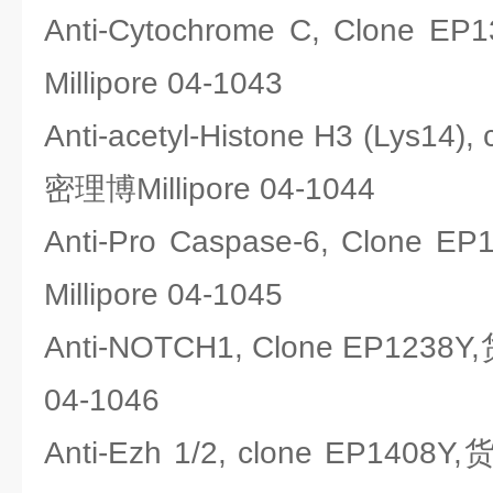
Anti-Cytochrome C, Clon
Millipore 04-1043
Anti-acetyl-Histone H3 (Lys14
密理博Millipore 04-1044
Anti-Pro Caspase-6, Clon
Millipore 04-1045
Anti-NOTCH1, Clone EP1238
04-1046
Anti-Ezh 1/2, clone EP1408