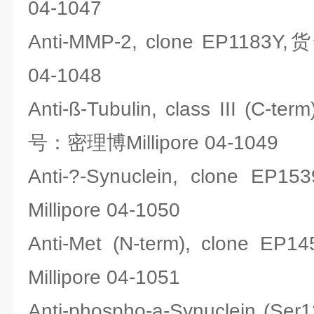
04-1047
Anti-MMP-2, clone EP1183
04-1048
Anti-ß-Tubulin, class III (C-te
号：密理博Millipore 04-1049
Anti-?-Synuclein, clone
Millipore 04-1050
Anti-Met (N-term), clon
Millipore 04-1051
Anti-phospho-a-Synuclein (Ser