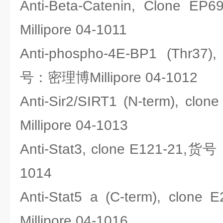
Anti-Beta-Catenin, Clon
Millipore 04-1011
Anti-phospho-4E-BP1 (Thr37
号：密理博Millipore 04-1012
Anti-Sir2/SIRT1 (N-term),
Millipore 04-1013
Anti-Stat3, clone E121-21,货
1014
Anti-Stat5 a (C-term), c
Millipore 04-1016