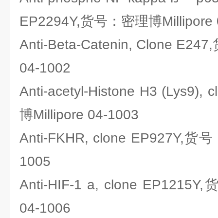
EP2294Y,货号：密理博Millipore 
Anti-Beta-Catenin, Clone E2
04-1002
Anti-acetyl-Histone H3 (Lys9
博Millipore 04-1003
Anti-FKHR, clone EP927Y,货号
1005
Anti-HIF-1 a, clone EP1215
04-1006