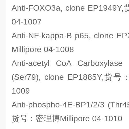
Anti-FOXO3a, clone EP1949
04-1007
Anti-NF-kappa-B p65, clo
Millipore 04-1008
Anti-acetyl CoA Carboxylas
(Ser79), clone EP1885Y,货号
1009
Anti-phospho-4E-BP1/2/3 (Thr4
货号：密理博Millipore 04-1010