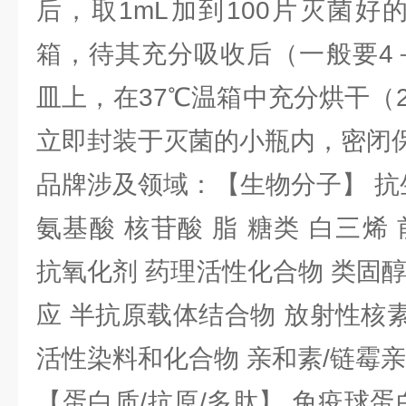
后，取1mL加到100片灭菌好
箱，待其充分吸收后（一般要4
皿上，在37℃温箱中充分烘干（
立即封装于灭菌的小瓶内，密闭
品牌涉及领域：【生物分子】 抗
氨基酸 核苷酸 脂 糖类 白三烯
抗氧化剂 药理活性化合物 类固
应 半抗原载体结合物 放射性核素 
活性染料和化合物 亲和素/链霉
【蛋白质/抗原/多肽】 免疫球蛋