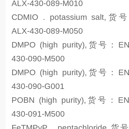
ALX-430-089-M010
CDMIO . potassium salt,货号
ALX-430-089-M050
DMPO (high purity),货号：ENZO
430-090-M500
DMPO (high purity),货号：ENZO
430-090-G001
POBN (high purity),货号：ENZO
430-091-M500
FeTMPyP . pentachloride,货号