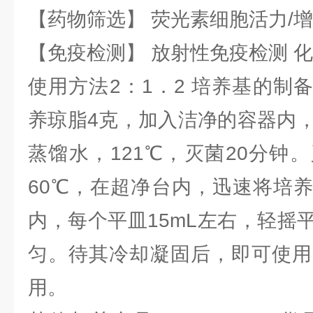
【药物筛选】 荧光素细胞活力/增
【免疫检测】 放射性免疫检测 
使用方法2：1．2 培养基的制
养琼脂4克，加入洁净的容器内，
蒸馏水，121℃，灭菌20分钟
60℃，在超净台内，迅速将培
内，每个平皿15mL左右，轻摇
匀。待其冷却凝固后，即可使用
用。