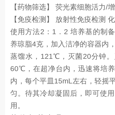
【药物筛选】 荧光素细胞活力/增
【免疫检测】 放射性免疫检测 
使用方法2：1．2 培养基的制
养琼脂4克，加入洁净的容器内，
蒸馏水，121℃，灭菌20分钟
60℃，在超净台内，迅速将培
内，每个平皿15mL左右，轻摇
匀。待其冷却凝固后，即可使用
用。