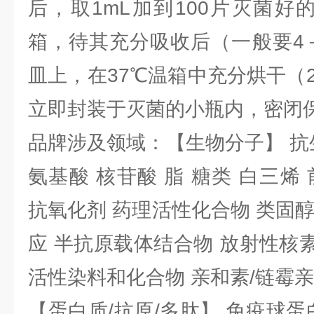
后，取1mL加到100片灭菌好
箱，待其充分吸收后（一般要4
皿上，在37℃温箱中充分烘干（
立即封装于灭菌的小瓶内，密闭
品牌涉及领域：【生物分子】 抗
氨基酸 核苷酸 脂 糖类 白三烯
抗氧化剂 药理活性化合物 类固
应 半抗原载体结合物 放射性核素 
活性染料和化合物 亲和素/链霉
【蛋白质/抗原/多肽】 免疫球蛋