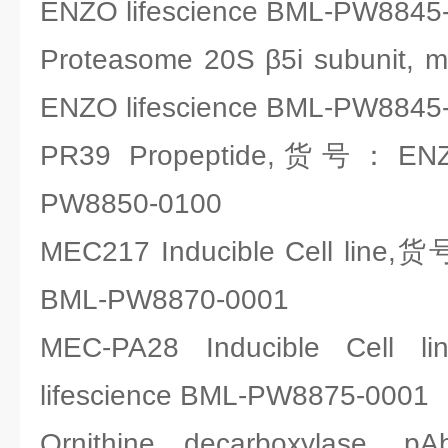
ENZO lifescience BML-PW8845
Proteasome 20S β5i subunit
ENZO lifescience BML-PW8845
PR39 Propeptide,货号：ENZO 
PW8850-0100
MEC217 Inducible Cell line,货
BML-PW8870-0001
MEC-PA28 Inducible Ce
lifescience BML-PW8875-0001
Ornithine decarboxyla