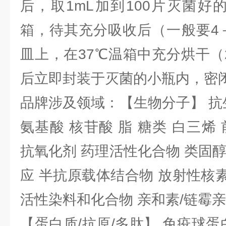
后，取1mL加到100片灭菌好
箱，待其充分吸收后（一般要4
皿上，在37℃温箱中充分烘干（
后立即封装于灭菌的小瓶内，密
品牌涉及领域：【生物分子】 抗
氨基酸 核苷酸 脂 糖类 白三烯
抗氧化剂 药理活性化合物 类固
应 半抗原载体结合物 放射性核素 
活性染料和化合物 亲和素/链霉
【蛋白质/抗原/多肽】 免疫球蛋