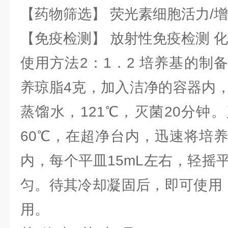
【药物筛选】 荧光素细胞活力/增
【免疫检测】 放射性免疫检测 
使用方法2：1．2 培养基的制
养琼脂4克，加入洁净的容器内，
蒸馏水，121℃，灭菌20分钟
60℃，在超净台内，迅速将培
内，每个平皿15mL左右，轻摇
匀。待其冷却凝固后，即可使用，
用。