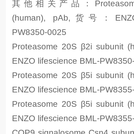
其他相关产品：Proteasome 20
(human), pAb,货号：ENZO l
PW8350-0025
Proteasome 20S β2i subunit
ENZO lifescience BML-PW8350
Proteasome 20S β5i subunit
ENZO lifescience BML-PW8355
Proteasome 20S β5i subunit
ENZO lifescience BML-PW8355
COP9 signalosome Csn4 sub