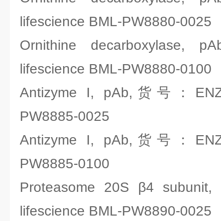
lifescience BML-PW8880-0025
Ornithine decarboxyla
lifescience BML-PW8880-0100
Antizyme I, pAb,货号：ENZO 
PW8885-0025
Antizyme I, pAb,货号：ENZO 
PW8885-0100
Proteasome 20S β4 subun
lifescience BML-PW8890-0025