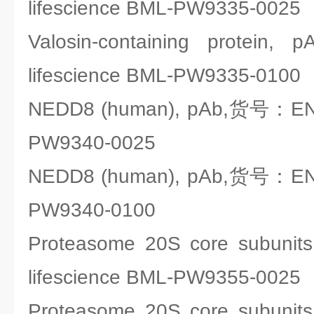
lifescience BML-PW9335-0025
Valosin-containing prot
lifescience BML-PW9335-0100
NEDD8 (human), pAb,货号：ENZO
PW9340-0025
NEDD8 (human), pAb,货号：ENZO
PW9340-0100
Proteasome 20S core subu
lifescience BML-PW9355-0025
Proteasome 20S core subu