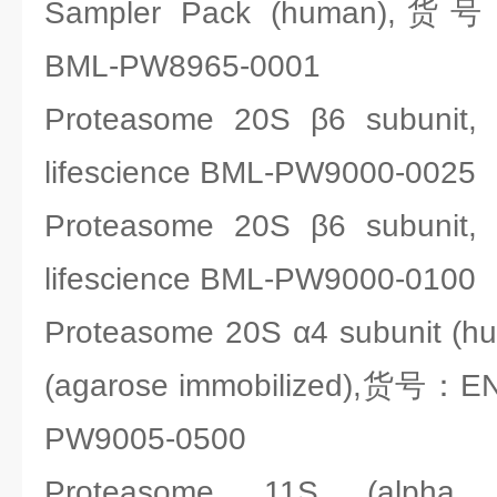
Sampler Pack (human),货号：
BML-PW8965-0001
Proteasome 20S β6 subun
lifescience BML-PW9000-0025
Proteasome 20S β6 subun
lifescience BML-PW9000-0100
Proteasome 20S α4 subunit (h
(agarose immobilized),货号：ENZ
PW9005-0500
Proteasome 11S (alpha S