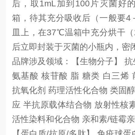
后，取1mL加到100片灭菌好
箱，待其充分吸收后（一般要4
皿上，在37℃温箱中充分烘干（
后立即封装于灭菌的小瓶内，密
品牌涉及领域：【生物分子】 抗
氨基酸 核苷酸 脂 糖类 白三烯
抗氧化剂 药理活性化合物 类固
应 半抗原载体结合物 放射性核素 
活性染料和化合物 亲和素/链霉
【蛋白质/抗原/多肽】 免疫球蛋