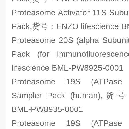
Proteasome Activator 11S Subu
Pack,货号：ENZO lifescience 
Proteasome 20S (alpha Subunit
Pack (for Immunofluore
lifescience BML-PW8925-0001
Proteasome 19S (ATPase S
Sampler Pack (human),货号：
BML-PW8935-0001
Proteasome 19S (ATPase S