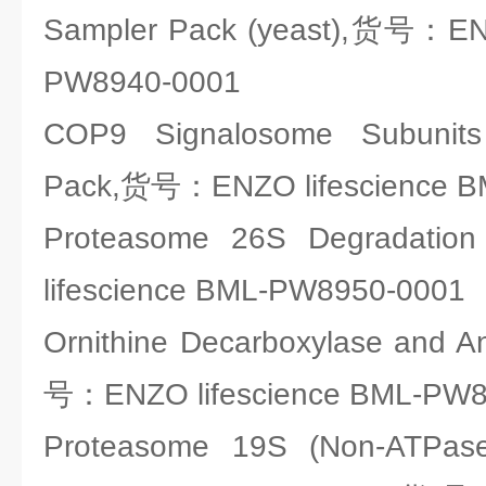
Sampler Pack (yeast),货号：ENZ
PW8940-0001
COP9 Signalosome Subunits
Pack,货号：ENZO lifescience 
Proteasome 26S Degradat
lifescience BML-PW8950-0001
Ornithine Decarboxylase and 
号：ENZO lifescience BML-PW8
Proteasome 19S (Non-ATPase