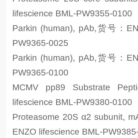
lifescience BML-PW9355-0100
Parkin (human), pAb,货号：ENZ
PW9365-0025
Parkin (human), pAb,货号：ENZ
PW9365-0100
MCMV pp89 Substrate P
lifescience BML-PW9380-0100
Proteasome 20S α2 subunit,
ENZO lifescience BML-PW9385