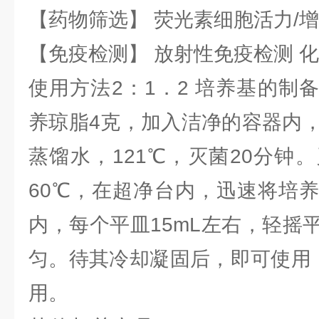
【药物筛选】 荧光素细胞活力/增
【免疫检测】 放射性免疫检测 
使用方法2：1．2 培养基的制
养琼脂4克，加入洁净的容器内，
蒸馏水，121℃，灭菌20分钟
60℃，在超净台内，迅速将培
内，每个平皿15mL左右，轻摇
匀。待其冷却凝固后，即可使用，
用。