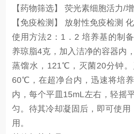
【药物筛选】 荧光素细胞活力/增
【免疫检测】 放射性免疫检测 
使用方法2：1．2 培养基的制
养琼脂4克，加入洁净的容器内，
蒸馏水，121℃，灭菌20分钟
60℃，在超净台内，迅速将培
内，每个平皿15mL左右，轻摇
匀。待其冷却凝固后，即可使用，
用。