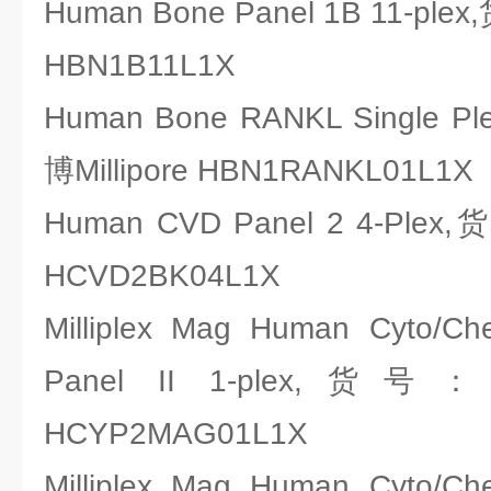
Human Bone Panel 1B 11-ple
HBN1B11L1X
Human Bone RANKL Single 
博Millipore HBN1RANKL01L1X
Human CVD Panel 2 4-Plex
HCVD2BK04L1X
Milliplex Mag Human Cyto/C
Panel II 1-plex,货号
HCYP2MAG01L1X
Milliplex Mag Human Cyto/C