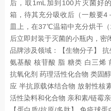
后，取1mL加到100片灭菌好
箱，待其充分吸收后（一般要4
皿上，在37℃温箱中充分烘干（
后立即封装于灭菌的小瓶内，密
品牌涉及领域：【生物分子】 抗
氨基酸 核苷酸 脂 糖类 白三烯
抗氧化剂 药理活性化合物 类固
应 半抗原载体结合物 放射性核素 
活性染料和化合物 亲和素/链霉
【蛋白质/抗原/多肽】 免疫球蛋