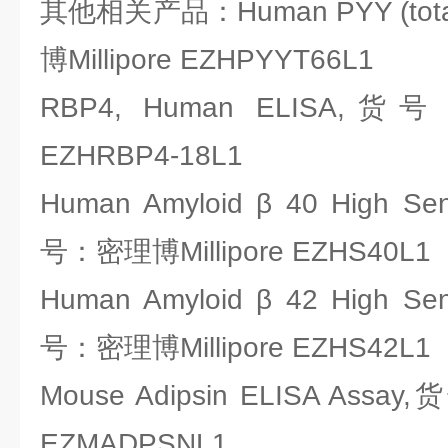
其他相关产品：Human PYY (tot
博Millipore EZHPYYT66L1
RBP4, Human ELISA,货号
EZHRBP4-18L1
Human Amyloid β 40 High Sens
号：密理博Millipore EZHS40L1
Human Amyloid β 42 High Sens
号：密理博Millipore EZHS42L1
Mouse Adipsin ELISA Assa
EZMADPSNL1