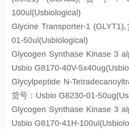
100ul(Usbiological)
Glycine Transporter-1 (GLYT
01-50ul(Usbiological)
Glycogen Synthase Kinase 3
Usbio G8170-40V-5x40ug(Usbiol
Glycylpeptide N-Tetradecanoylt
货号：Usbio G8230-01-50ug(Usbi
Glycogen Synthase Kinase 3
Usbio G8170-41H-100ul(Usbiolog