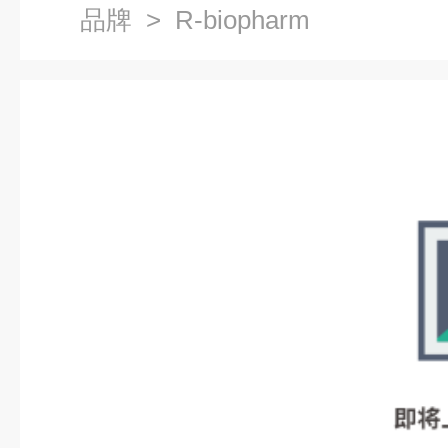
品牌
> R-biopharm