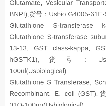
Glutamate, Vesicular Transpor
BNPI),货号：Usbio G4005-61E-50u
Glutathione S-transferas
Glutathione S-transferase sub
13-13, GST class-kappa, G
hGSTK1),货号：Usbio 
100ul(Usbiological)
Glutathione S Transferase, Sc
Recombinant, E. coli (GST
01Q-100ug(Usbiological)