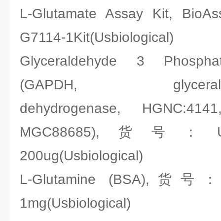
L-Glutamate Assay Kit, B
G7114-1Kit(Usbiological)
Glyceraldehyde 3 Phospha
(GAPDH, glyceraldehy
dehydrogenase, HGNC:41
MGC88685),货号：Usbi
200ug(Usbiological)
L-Glutamine (BSA),货号：U
1mg(Usbiological)