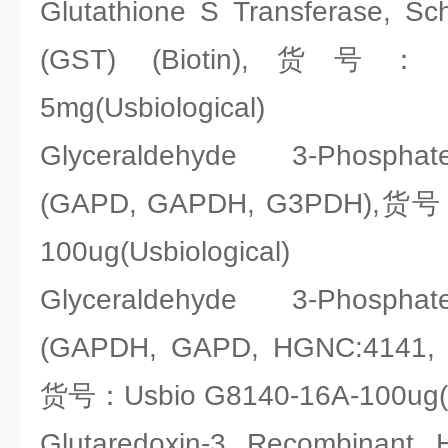
Glutathione S Transferase, Sc
(GST) (Biotin),货号：Us
5mg(Usbiological)
Glyceraldehyde 3-Phospha
(GAPD, GAPDH, G3PDH),货号：
100ug(Usbiological)
Glyceraldehyde 3-Phospha
(GAPDH, GAPD, HGNC:4141,
货号：Usbio G8140-16A-100ug(Us
Glutaredoxin-3, Recombinant, 