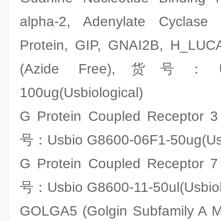
alpha-2, Adenylate Cyclase 
Protein, GIP, GNAI2B, H_LUC
(Azide Free),货号：Usb
100ug(Usbiological)
G Protein Coupled Receptor
号：Usbio G8600-06F1-50ug(Usbi
G Protein Coupled Receptor
号：Usbio G8600-11-50ul(Usbiol
GOLGA5 (Golgin Subfamily A M