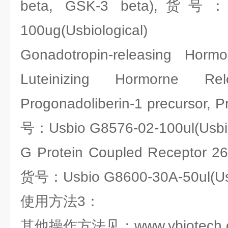
beta, GSK-3 beta),货号：U
100ug(Usbiological)
Gonadotropin-releasing Hor
Luteinizing Hormorne Re
Progonadoliberin-1 precursor, P
号：Usbio G8576-02-100ul(Usbio
G Protein Coupled Receptor 2
货号：Usbio G8600-30A-50ul(Usb
使用方法3：
其他操作方法见：www.ybiotech.