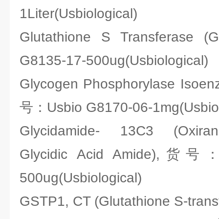
1Liter(Usbiological)
Glutathione S Transferas
G8135-17-500ug(Usbiological)
Glycogen Phosphorylase Isoe
号：Usbio G8170-06-1mg(Usbiol
Glycidamide- 13C3 (Oxirane
Glycidic Acid Amide),货号：
500ug(Usbiological)
GSTP1, CT (Glutathione S-trans