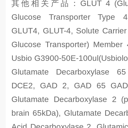
其他相关产品：GLUT 4 (Glucose
Glucose Transporter Type 4 I
GLUT4, GLUT-4, Solute Carrier F
Glucose Transporter) Memb
Usbio G3900-50E-100ul(Usbiolog
Glutamate Decarboxylase 
DCE2, GAD 2, GAD 65 GAD-
Glutamate Decarboxylase 2 (pa
brain 65kDa), Glutamate Decar
Acid Decarboxylase 2, Glutami