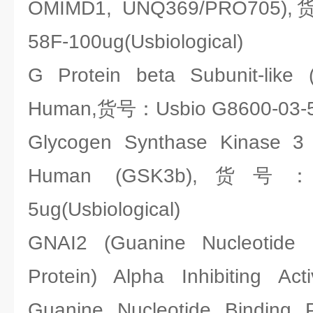
OMIMD1, UNQ369/PRO705),
58F-100ug(Usbiological)
G Protein beta Subunit-like 
Human,货号：Usbio G8600-03-50u
Glycogen Synthase Kinase 3 
Human (GSK3b),货号：Us
5ug(Usbiological)
GNAI2 (Guanine Nucleotide 
Protein) Alpha Inhibiting Act
Guanine Nucleotide Binding P