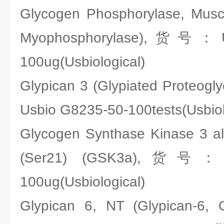
Glycogen Phosphorylase, Musc
Myophosphorylase),货号：Us
100ug(Usbiological)
Glypican 3 (Glypiated Proteo
Usbio G8235-50-100tests(Usbiol
Glycogen Synthase Kinase 3 al
(Ser21) (GSK3a),货号：Us
100ug(Usbiological)
Glypican 6, NT (Glypican-6