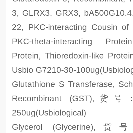
3, GLRX3, GRX3, bA500G10.4
22, PKC-interacting Cousin of
PKC-theta-interacting Protei
Protein, Thioredoxin-like Pr
Usbio G7210-30-100ug(Usbiolog
Glutathione S Transferase, Sc
Recombinant (GST),货号：
250ug(Usbiological)
Glycerol (Glycerine),