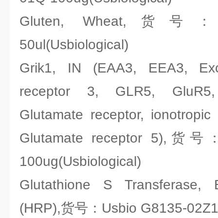
Gluten, Wheat,货号：Us
50ul(Usbiological)
Grik1, IN (EAA3, EEA3, Exc
receptor 3, GLR5, GluR5
Glutamate receptor, ionotropic 
Glutamate receptor 5),货号
100ug(Usbiological)
Glutathione S Transferase,
(HRP),货号：Usbio G8135-02Z1-1