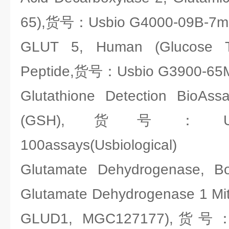
65),货号：Usbio G4000-09B-7ml(
GLUT 5, Human (Glucose Tra
Peptide,货号：Usbio G3900-65M-
Glutathione Detection BioAssa
(GSH),货号：Usbio
100assays(Usbiological)
Glutamate Dehydrogenase, B
Glutamate Dehydrogenase 1 Mit
GLUD1, MGC127177),货号：U