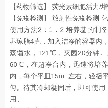
【药物筛选】 荧光素细胞活力/增
【免疫检测】 放射性免疫检测 
使用方法2：1．2 培养基的制
养琼脂4克，加入洁净的容器内，
蒸馏水，121℃，灭菌20分钟
60℃，在超净台内，迅速将培
内，每个平皿15mL左右，轻摇
匀。待其冷却凝固后，即可使用，
用。