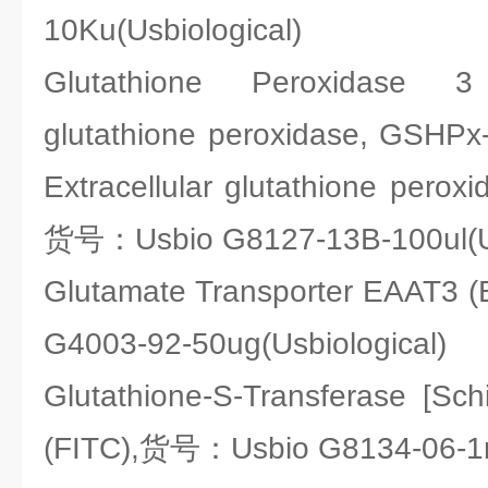
10Ku(Usbiological)
Glutathione Peroxidase 
glutathione peroxidase, GSHPx
Extracellular glutathione perox
货号：Usbio G8127-13B-100ul(Us
Glutamate Transporter EAAT
G4003-92-50ug(Usbiological)
Glutathione-S-Transferase [Sc
(FITC),货号：Usbio G8134-06-1m