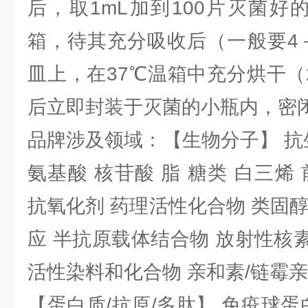
后，取1mL加到100片灭菌好
箱，待其充分吸收后（一般要4
皿上，在37℃温箱中充分烘干（
后立即封装于灭菌的小瓶内，密
品牌涉及领域：【生物分子】 抗
氨基酸 核苷酸 脂 糖类 白三烯
抗氧化剂 药理活性化合物 类固
应 半抗原载体结合物 放射性核素 
活性染料和化合物 亲和素/链霉
【蛋白质/抗原/多肽】 免疫球蛋