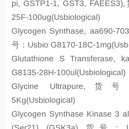
pi, GSTP1-1, GST3, FAEES3
25F-100ug(Usbiological)
Glycogen Synthase, aa690-703
号：Usbio G8170-18C-1mg(Usbio
Glutathione S Transferas
G8135-28H-100ul(Usbiological)
Glycine Ultrapure,货号
5Kg(Usbiological)
Glycogen Synthase Kinase 3 al
(Ser21) (GSK3a),货号：Us