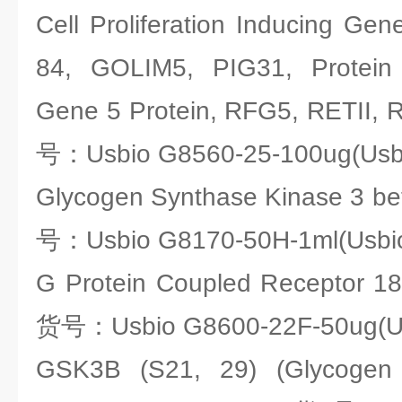
Cell Proliferation Inducing Gen
84, GOLIM5, PIG31, Protein
Gene 5 Protein, RFG5, RETII, Re
号：Usbio G8560-25-100ug(Usbio
Glycogen Synthase Kinase 3 b
号：Usbio G8170-50H-1ml(Usbiol
G Protein Coupled Receptor 1
货号：Usbio G8600-22F-50ug(Usb
GSK3B (S21, 29) (Glycogen 