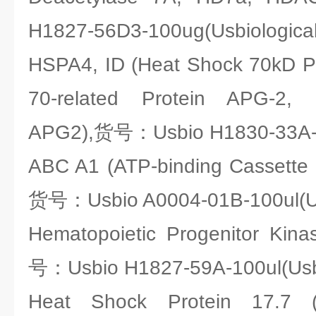
H1827-56D3-100ug(Usbiological
HSPA4, ID (Heat Shock 70kD Pr
70-related Protein APG-2
APG2),货号：Usbio H1830-33A-10
ABC A1 (ATP-binding Cassette 
货号：Usbio A0004-01B-100ul(Us
Hematopoietic Progenitor Kin
号：Usbio H1827-59A-100ul(Usbi
Heat Shock Protein 17.7 (