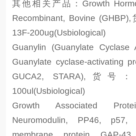
其他相关产品：Growth Hormone B
Recombinant, Bovine (GHBP
13F-200ug(Usbiological)
Guanylin (Guanylate Cyclase A
Guanylate cyclase-activating 
GUCA2, STARA),货号：Usb
100ul(Usbiological)
Growth Associated Pro
Neuromodulin, PP46, p57,
membrane protein GAP-43, 