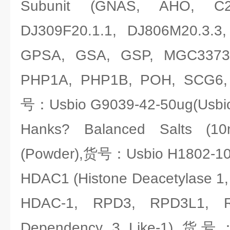
Subunit (GNAS, AHO, C
DJ309F20.1.1, DJ806M20.3.
GPSA, GSA, GSP, MGC3373
PHP1A, PHP1B, POH, SCG6,
号：Usbio G9039-42-50ug(Usbiol
Hanks? Balanced Salts (1
(Powder),货号：Usbio H1802-10x
HDAC1 (Histone Deacetylase 1
HDAC-1, RPD3, RPD3L1, R
Dependency 3 Like-1),货号：