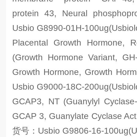
protein 43, Neural phospho
Usbio G8990-01H-100ug(Usbiolo
Placental Growth Hormone, 
(Growth Hormone Variant, GH-V
Growth Hormone, Growth Ho
Usbio G9000-18C-200ug(Usbiolo
GCAP3, NT (Guanylyl Cyclase-a
GCAP 3, Guanylate Cyclase Act
货号：Usbio G9806-16-100ug(Usb