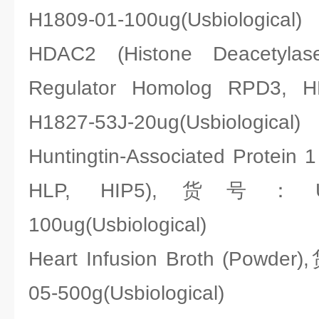
H1809-01-100ug(Usbiological)
HDAC2 (Histone Deacetylase
Regulator Homolog RPD3
H1827-53J-20ug(Usbiological)
Huntingtin-Associated Protein 
HLP, HIP5),货号：Usbi
100ug(Usbiological)
Heart Infusion Broth (Powde
05-500g(Usbiological)