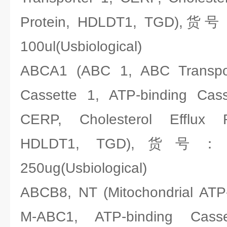
Protein, HDLDT1, TGD),货号
100ul(Usbiological)
ABCA1 (ABC 1, ABC Transpor
Cassette 1, ATP-binding Cass
CERP, Cholesterol Efflux R
HDLDT1, TGD),货号：Usb
250ug(Usbiological)
ABCB8, NT (Mitochondrial ATP-
M-ABC1, ATP-binding Cass