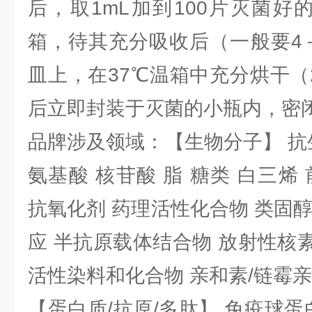
后，取1mL加到100片灭菌好
箱，待其充分吸收后（一般要4
皿上，在37℃温箱中充分烘干（
后立即封装于灭菌的小瓶内，密
品牌涉及领域：【生物分子】 抗
氨基酸 核苷酸 脂 糖类 白三烯
抗氧化剂 药理活性化合物 类固
应 半抗原载体结合物 放射性核素 
活性染料和化合物 亲和素/链霉
【蛋白质/抗原/多肽】 免疫球蛋