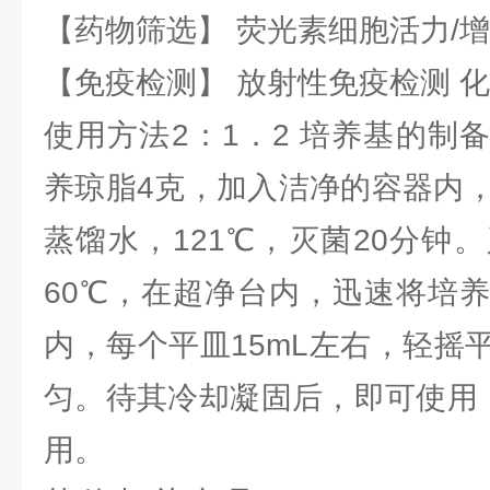
【药物筛选】 荧光素细胞活力/增
【免疫检测】 放射性免疫检测 
使用方法2：1．2 培养基的制
养琼脂4克，加入洁净的容器内，
蒸馏水，121℃，灭菌20分钟
60℃，在超净台内，迅速将培
内，每个平皿15mL左右，轻摇
匀。待其冷却凝固后，即可使用，
用。