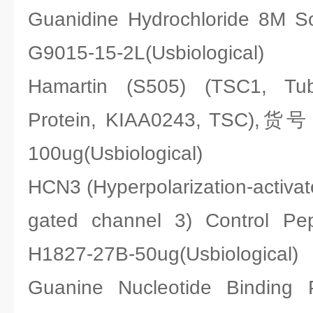
Guanidine Hydrochloride 8M
G9015-15-2L(Usbiological)
Hamartin (S505) (TSC1, Tub
Protein, KIAA0243, TSC),货号
100ug(Usbiological)
HCN3 (Hyperpolarization-activat
gated channel 3) Control
H1827-27B-50ug(Usbiological)
Guanine Nucleotide Binding P