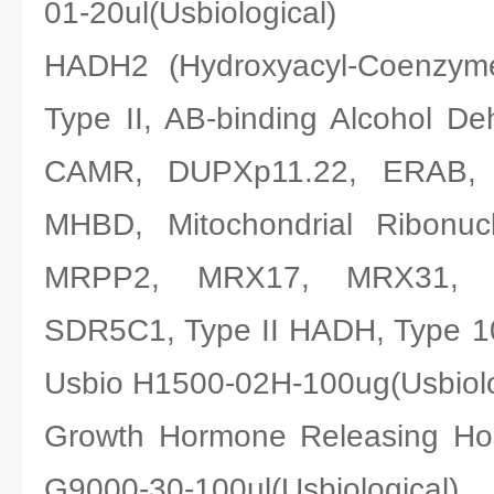
01-20ul(Usbiological)
HADH2 (Hydroxyacyl-Coenzym
Type II, AB-binding Alcohol D
CAMR, DUPXp11.22, ERAB,
MHBD, Mitochondrial Ribonuc
MRPP2, MRX17, MRX31, 
SDR5C1, Type II HADH, Type
Usbio H1500-02H-100ug(Usbiolo
Growth Hormone Releasing
G9000-30-100ul(Usbiological)