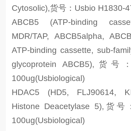
Cytosolic),货号：Usbio H1830-47-
ABCB5 (ATP-binding casse
MDR/TAP, ABCB5alpha, ABCB
ATP-binding cassette, sub-fam
glycoprotein ABCB5),货号：
100ug(Usbiological)
HDAC5 (HD5, FLJ90614, KI
Histone Deacetylase 5),货号
100ug(Usbiological)