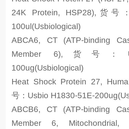
24K Protein, HSP28),货号：
100ul(Usbiological)
ABCA6, CT (ATP-binding Cas
Member 6),货号：Usbi
100ug(Usbiological)
Heat Shock Protein 27, Hum
号：Usbio H1830-51E-200ug(Usbi
ABCB6, CT (ATP-binding Cas
Member 6, Mitochondrial, 