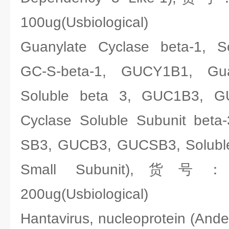
100ug(Usbiological)
Guanylate Cyclase beta-1, So
GC-S-beta-1, GUCY1B1, Gu
Soluble beta 3, GUC1B3, G
Cyclase Soluble Subunit beta
SB3, GUCB3, GUCSB3, Soluble
Small Subunit),货号：Us
200ug(Usbiological)
Hantavirus, nucleoprotein (An