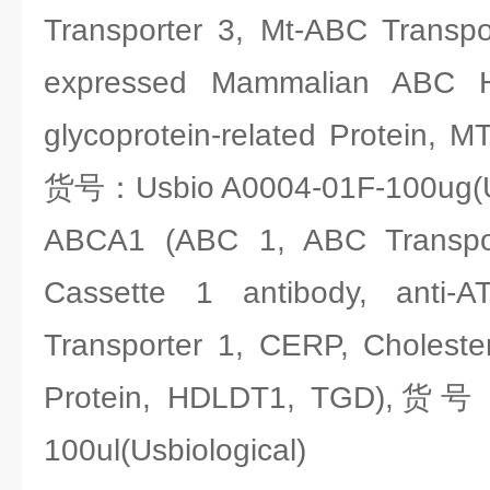
Transporter 3, Mt-ABC Transpor
expressed Mammalian ABC Ha
glycoprotein-related Protein,
货号：Usbio A0004-01F-100ug(Us
ABCA1 (ABC 1, ABC Transpor
Cassette 1 antibody, anti-AT
Transporter 1, CERP, Cholester
Protein, HDLDT1, TGD),货号
100ul(Usbiological)