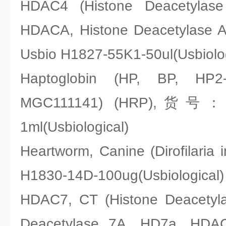
HDAC4 (Histone Deacetylas
HDACA, Histone Deacetylase
Usbio H1827-55K1-50ul(Usbiolog
Haptoglobin (HP, BP, HP2
MGC111141) (HRP),货号：Us
1ml(Usbiological)
Heartworm, Canine (Dirofilari
H1830-14D-100ug(Usbiological)
HDAC7, CT (Histone Deacetyla
Deacetylase 7A, HD7a, H