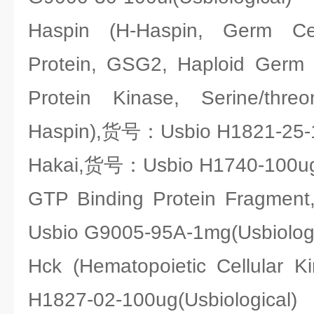
Haspin (H-Haspin, Germ Cel
Protein, GSG2, Haploid Germ C
Protein Kinase, Serine/threo
Haspin),货号：Usbio H1821-25-10
Hakai,货号：Usbio H1740-100ug(
GTP Binding Protein Fragme
Usbio G9005-95A-1mg(Usbiologi
Hck (Hematopoietic Cellula
H1827-02-100ug(Usbiological)