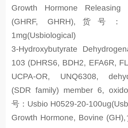
Growth Hormone Releasing F
(GHRF, GHRH),货号：Usb
1mg(Usbiological)
3-Hydroxybutyrate Dehydrogen
103 (DHRS6, BDH2, EFA6R, F
UCPA-OR, UNQ6308, dehydr
(SDR family) member 6, oxi
号：Usbio H0529-20-100ug(Usbio
Growth Hormone, Bovine (GH