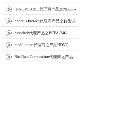
Anti-Turbot IgM monoclonal antibody
INNOVEXBIO代理商产品之NB335-
60-60ML Fc Receptor Blocker – Azide-Free
phoreus biotech代理商产品之转染试
剂BAPtofect-25 5mg kit
baseclick代理产品之BCFA-246-
5mg，Tri-β-GalNAc-PEG3-Azide
medilumine代理商之产品HDVC-
121，Fenestra HDVC动物CT造影剂
Bio/Data Corporation代理商之产品
105997 UPTT™ REAGENT