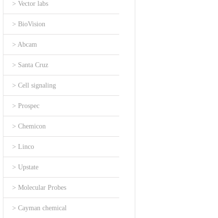
> Vector labs
> BioVision
> Abcam
> Santa Cruz
> Cell signaling
> Prospec
> Chemicon
> Linco
> Upstate
> Molecular Probes
> Cayman chemical