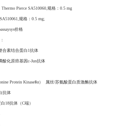
号：Thermo Pierce SA510060,规格：0.5 mg
ce SA510061,规格：0.5 mg;
ioassaysys价格
品：
ng 1) 钙-整合素结合蛋白1抗体
r93) 抗磷酸化原癌基因c-Jun抗体
e/Threonine Protein KinaseⅡα） 属丝/苏氨酸蛋白质激酶抗体
角蛋白抗体
细胞角蛋白18抗体（C端）
体
体
体