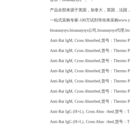
产品全部来源于美国，加拿大，英国，法国
一站式采购专家-100万试剂等你来采购www.yubio
bioassaysys,bioassaysys公司,bioassaysys代理,b
Anti-Rat IgM, Cross Absorbed,货号：Thermo
Anti-Rat IgM, Cross Absorbed,货号：Thermo 
Anti-Rat IgM, Cross Absorbed,货号：Thermo
Anti-Rat IgM, Cross Absorbed,货号：Thermo
Anti-Rat IgM, Cross Absorbed,货号：Thermo
Anti-Rat IgM, Cross Absorbed,货号：Thermo
Anti-Rat IgM, Cross Absorbed,货号：Thermo
Anti-Rat IgG (H+L), Cross Abso rbed,货号：
Anti-Rat IgG (H+L), Cross Abso rbed,货号：