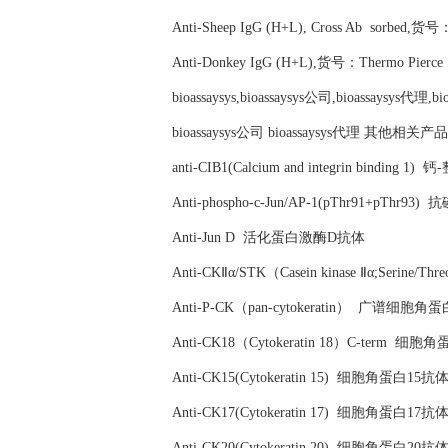
Anti-Sheep IgG (H+L), Cross Ab sorbed,货
Anti-Donkey IgG (H+L),货号：Thermo Pier
bioassaysys,bioassaysys公司,bioassaysys代理,b
bioassaysys公司 bioassaysys代理 其他相关产
anti-CIB1(Calcium and integrin bindi
Anti-phospho-c-Jun/AP-1(pThr91+pTh
Anti-Jun D 活化蛋白激酶D抗体
Anti-CKⅡα/STK（Casein kinase Ⅱα;Serin
Anti-P-CK（pan-cytokeratin） 广谱细胞
Anti-CK18（Cytokeratin 18）C-term 
Anti-CK15(Cytokeratin 15) 细胞角蛋白15抗
Anti-CK17(Cytokeratin 17) 细胞角蛋白17抗
Anti-CK20(Cytokeratin 20) 细胞角蛋白20抗