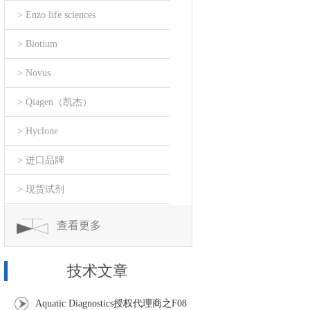
> Enzo life sciences
> Biotium
> Novus
> Qiagen（凯杰）
> Hyclone
> 进口品牌
> 现货试剂
查看更多
技术文章
Aquatic Diagnostics授权代理商之F08