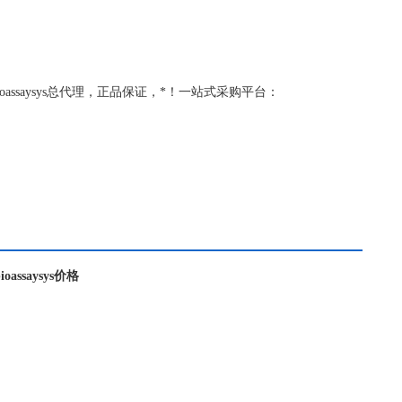
级代理，bioassaysys总代理，正品保证，*！一站式采购平台：
bioassaysys价格