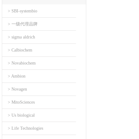
> SBI-systembio
> 一级代理品牌
> sigma aldrich
> Calbiochem
> Novabiochem
> Ambion
> Novagen
> MitoSciences
> Us biological
> Life Technologies