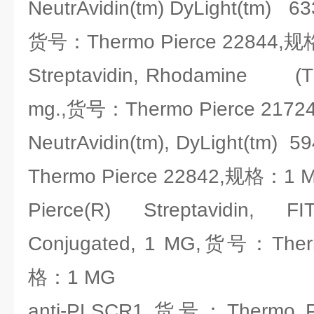
NeutrAvidin(tm) DyLight(tm) 63
货号：Thermo Pierce 22844,
Streptavidin, Rhodamine (TR
mg.,货号：Thermo Pierce 217
NeutrAvidin(tm), DyLight(tm)
Thermo Pierce 22842,规格：1 
Pierce(R) Streptavidin, 
Conjugated, 1 MG,货号：Ther
格：1 MG
anti-PLSCR1,货号：Thermo P