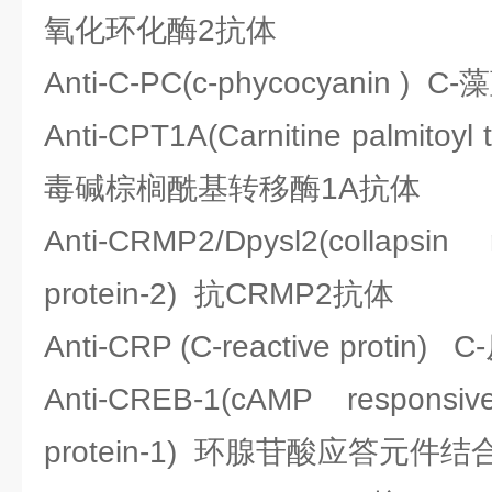
氧化环化酶2抗体
Anti-C-PC(c-phycocyanin 
Anti-CPT1A(Carnitine palmitoy
毒碱棕榈酰基转移酶1A抗体
Anti-CRMP2/Dpysl2(collapsin
protein-2) 抗CRMP2抗体
Anti-CRP (C-reactive proti
Anti-CREB-1(cAMP responsiv
protein-1) 环腺苷酸应答元件