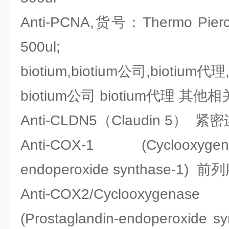
Anti-PCNA,货号：Thermo Pie
500ul;
biotium,biotium公司,biotium代理
biotium公司 biotium代理 其
Anti-CLDN5（Claudin 5）
Anti-COX-1 (Cyclooxygenase
endoperoxide synthase-
Anti-COX2/Cyclooxyg
(Prostaglandin-endoperoxid