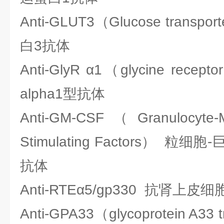
Anti-GLUT3（Glucose trans
白3抗体
Anti-GlyR α1（glycine re
alpha1型抗体
Anti-GM-CSF（Granulocyte-
Stimulating Factors） 
抗体
Anti-RTEα5/gp330 抗肾上
Anti-GPA33（glycoprotein A3