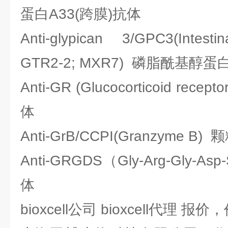
蛋白A33(跨膜)抗体
Anti-glypican 3/GPC3(Intesti
GTR2-2; MXR7) 磷脂酰基醇
Anti-GR (Glucocorticoid r
体
Anti-GrB/CCPI(Granzyme B
Anti-GRGDS（Gly-Arg-Gly-
体
bioxcell公司 bioxcell代理 报价