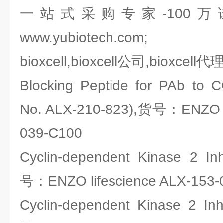
一站式采购专家-100
www.yubiotech.com;
bioxcell,bioxcell公司,bioxcell代
Blocking Peptide for PAb to 
No. ALX-210-823),货号：ENZO li
039-C100
Cyclin-dependent Kinase 2 Inh
号：ENZO lifescience ALX-153-
Cyclin-dependent Kinase 2 Inh