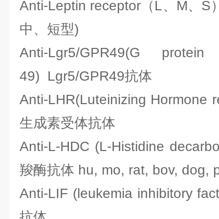
Anti-Leptin receptor（L
中、短型)
Anti-Lgr5/GPR49(G protein
49) Lgr5/GPR49抗体
Anti-LHR(Luteinizing Hormo
生成素受体抗体
Anti-L-HDC (L-Histidine dec
羧酶抗体 hu, mo, rat, bov, dog, pi
Anti-LIF (leukemia inhibito
抗体