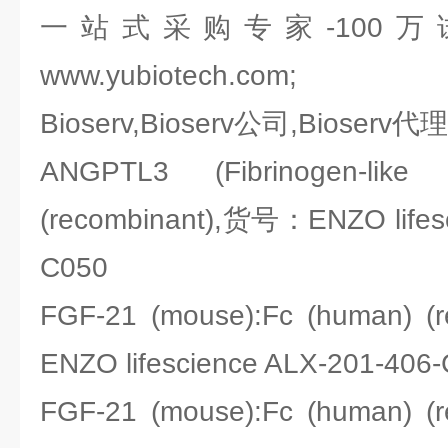
一站式采购专家-100
www.yubiotech.com;
Bioserv,Bioserv公司,Bioserv代
ANGPTL3 (Fibrinogen-like
(recombinant),货号：ENZO lifesc
C050
FGF-21 (mouse):Fc (human) 
ENZO lifescience ALX-201-406
FGF-21 (mouse):Fc (human) 