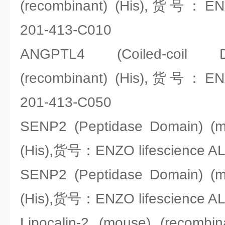
(recombinant) (His),货号：ENZ
201-413-C010
ANGPTL4 (Coiled-coil 
(recombinant) (His),货号：ENZ
201-413-C050
SENP2 (Peptidase Domain) (mo
(His),货号：ENZO lifescience A
SENP2 (Peptidase Domain) (mo
(His),货号：ENZO lifescience A
Lipocalin-2 (mouse) (rec