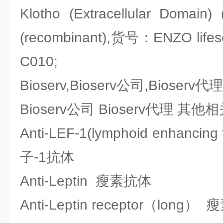
Klotho (Extracellular Domain)
(recombinant),货号：ENZO lifesc
C010;
Bioserv,Bioserv公司,Bioserv代
Bioserv公司 Bioserv代理 其
Anti-LEF-1(lymphoid enhanci
子-1抗体
Anti-Leptin 瘦素抗体
Anti-Leptin receptor（lo