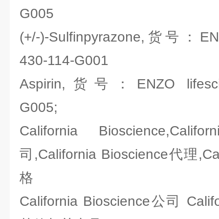
G005
(+/-)-Sulfinpyrazone,货号：ENZ
430-114-G001
Aspirin,货号：ENZO lifescie
G005;
California Bioscience,Cali
司,California Bioscience代理,Cal
格
California Bioscience公司 Cali