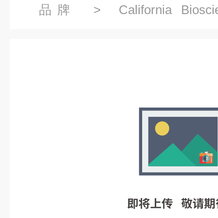
品牌
> California Biosci
Bioscience代理