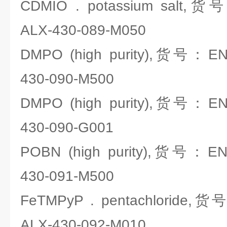
CDMIO . potassium salt,货号
ALX-430-089-M050
DMPO (high purity),货号：ENZO
430-090-M500
DMPO (high purity),货号：ENZO
430-090-G001
POBN (high purity),货号：ENZO
430-091-M500
FeTMPyP . pentachloride,货号
ALX-430-092-M010