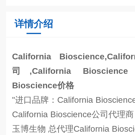
详情介绍
California Bioscience,Cali
司,California Bioscien
Bioscience价格
"进口品牌：California Bioscienc
California Bioscience公司代
玉博生物 总代理California Bio