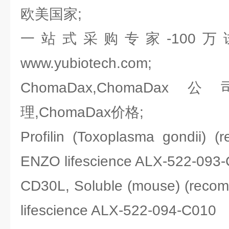
欧美国家;
一站式采购专家-100
www.yubiotech.com;
ChomaDax,ChomaDax
理,ChomaDax价格;
Profilin (Toxoplasma gondii)
ENZO lifescience ALX-522-093
CD30L, Soluble (mouse) (re
lifescience ALX-522-094-C010