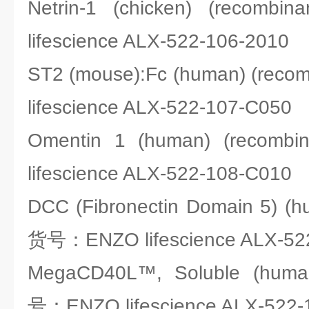
Netrin-1 (chicken) (reco
lifescience ALX-522-106-2010
ST2 (mouse):Fc (human) (re
lifescience ALX-522-107-C050
Omentin 1 (human) (reco
lifescience ALX-522-108-C010
DCC (Fibronectin Domain 5) (h
货号：ENZO lifescience ALX-52
MegaCD40L™, Soluble (human
号：ENZO lifescience ALX-522-