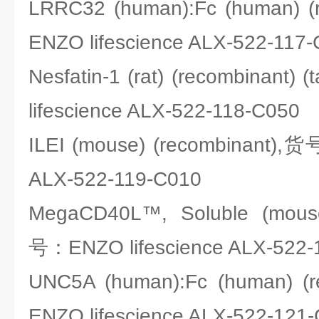
LRRC32 (human):Fc (human) 
ENZO lifescience ALX-522-117
Nesfatin-1 (rat) (recombinan
lifescience ALX-522-118-C050
ILEI (mouse) (recombinant),货
ALX-522-119-C010
MegaCD40L™, Soluble (mouse
号：ENZO lifescience ALX-522-
UNC5A (human):Fc (human) 
ENZO lifescience ALX-522-121