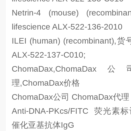
Netrin-4 (mouse) (recom
lifescience ALX-522-136-2010
ILEI (human) (recombinant),货
ALX-522-137-C010;
ChomaDax,ChomaDax
理,ChomaDax价格
ChomaDax公司 ChomaDax
Anti-DNA-PKcs/FITC 荧
催化亚基抗体IgG