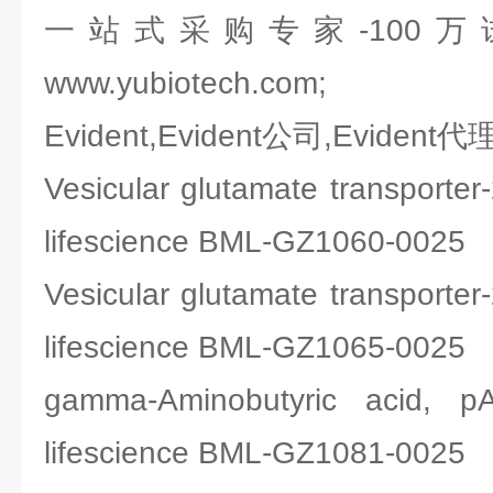
一站式采购专家-100
www.yubiotech.com;
Evident,Evident公司,Evident代
Vesicular glutamate transpor
lifescience BML-GZ1060-0025
Vesicular glutamate transpor
lifescience BML-GZ1065-0025
gamma-Aminobutyric ac
lifescience BML-GZ1081-0025