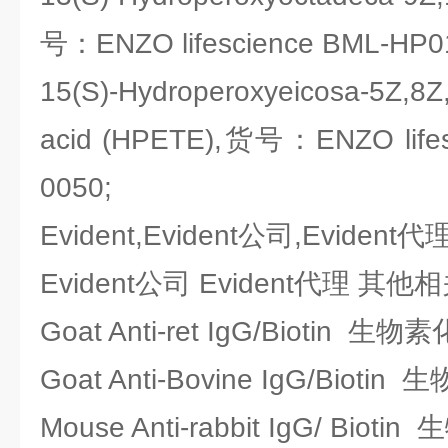
号：ENZO lifescience BML-HP0
15(S)-Hydroperoxyeicosa-5Z,8Z,
acid (HPETE),货号：ENZO lifes
0050;
Evident,Evident公司,Evident代
Evident公司 Evident代理 其
Goat Anti-ret IgG/Biotin 
Goat Anti-Bovine IgG/Biot
Mouse Anti-rabbit IgG/ Bi