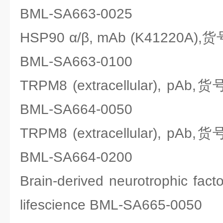
BML-SA663-0025
HSP90 α/β, mAb (K41220A),货
BML-SA663-0100
TRPM8 (extracellular), pAb,货
BML-SA664-0050
TRPM8 (extracellular), pAb,货
BML-SA664-0200
Brain-derived neurotrophic f
lifescience BML-SA665-0050