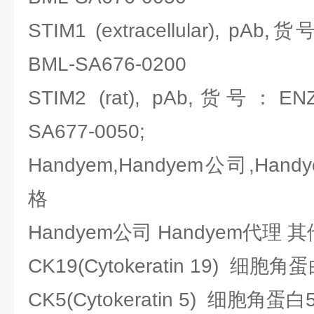
STIM1 (extracellular), pAb,货
BML-SA676-0200
STIM2 (rat), pAb,货号：ENZO
SA677-0050;
Handyem,Handyem公司,Han
格
Handyem公司 Handyem代理
CK19(Cytokeratin 19) 细胞
CK5(Cytokeratin 5) 细胞角蛋