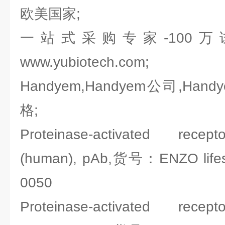
欧美国家;
一站式采购专家-100
www.yubiotech.com;
Handyem,Handyem公司,Han
格;
Proteinase-activated recepto
(human), pAb,货号：ENZO lifes
0050
Proteinase-activated recepto