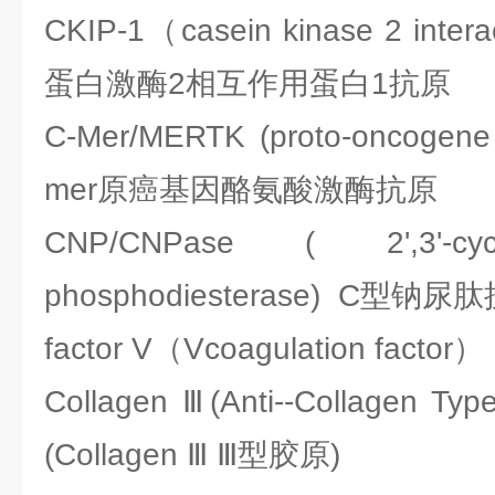
CKIP-1（casein kinase 2 inter
蛋白激酶2相互作用蛋白1抗原
C-Mer/MERTK (proto-oncogene 
mer原癌基因酪氨酸激酶抗原
CNP/CNPase ( 2',3'-cycli
phosphodiesterase) C型钠尿
factor V（Vcoagulation fac
Collagen Ⅲ(Anti--Collage
(Collagen Ⅲ Ⅲ型胶原)