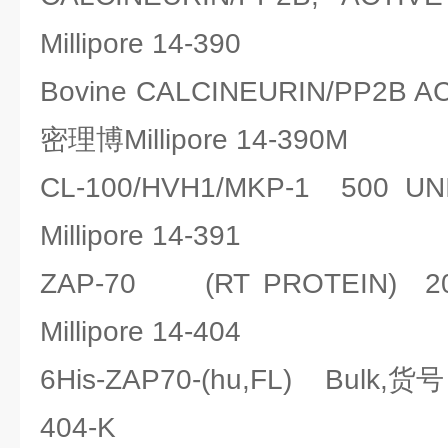
Millipore 14-390
Bovine CALCINEURIN/PP2B 
密理博Millipore 14-390M
CL-100/HVH1/MKP-1 50
Millipore 14-391
ZAP-70 (RT PROTEIN
Millipore 14-404
6His-ZAP70-(hu,FL) Bulk,货号
404-K