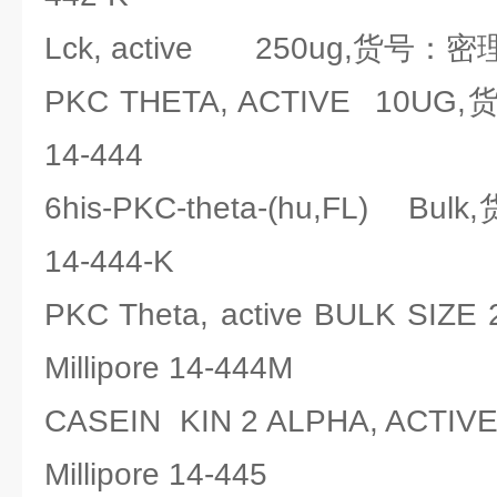
Lck, active 250ug,货号：密理博
PKC THETA, ACTIVE 10UG,
14-444
6his-PKC-theta-(hu,FL) Bul
14-444-K
PKC Theta, active BULK S
Millipore 14-444M
CASEIN KIN 2 ALPHA, ACT
Millipore 14-445