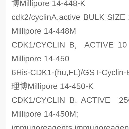
博Millipore 14-448-K
cdk2/cyclinA,active BULK 
Millipore 14-448M
CDK1/CYCLIN B, ACTIV
Millipore 14-450
6His-CDK1-(hu,FL)/GST-Cycl
理博Millipore 14-450-K
CDK1/CYCLIN B, ACTIV
Millipore 14-450M;
immunoreagents,imm