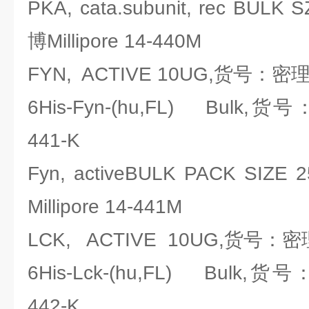
PKA, cata.subunit, rec BU
博Millipore 14-440M
FYN, ACTIVE 10UG,货号：密理博M
6His-Fyn-(hu,FL) Bulk,货号
441-K
Fyn, activeBULK PACK SI
Millipore 14-441M
LCK, ACTIVE 10UG,货号：密理博M
6His-Lck-(hu,FL) Bulk,货号
442-K