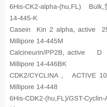
6His-CK2-alpha-(hu,FL) Bul
14-445-K
Casein Kin 2 alpha, act
Millipore 14-445M
Calcineurin/PP2B, act
Millipore 14-446BK
CDK2/CYCLINA , ACTIV
Millipore 14-448
6His-CDK2-(hu,FL)/GST-Cycl