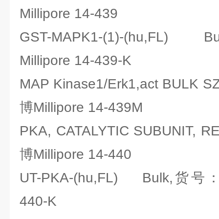
Millipore 14-439
GST-MAPK1-(1)-(hu,FL
Millipore 14-439-K
MAP Kinase1/Erk1,act BUL
博Millipore 14-439M
PKA, CATALYTIC SUBUNIT,
博Millipore 14-440
UT-PKA-(hu,FL) Bulk,货号：
440-K