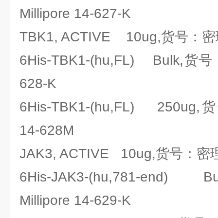
Millipore 14-627-K
TBK1, ACTIVE 10ug,货号：密理博
6His-TBK1-(hu,FL) Bulk,货号
628-K
6His-TBK1-(hu,FL) 250ug
14-628M
JAK3, ACTIVE 10ug,货号：密理博M
6His-JAK3-(hu,781-en
Millipore 14-629-K