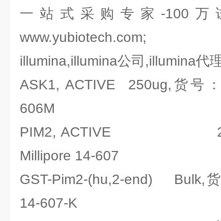
一站式采购专家-100
www.yubiotech.com;
illumina,illumina公司,illumina代
ASK1, ACTIVE 250ug,货号：密
606M
PIM2, ACTIVE 2
Millipore 14-607
GST-Pim2-(hu,2-end) Bulk
14-607-K