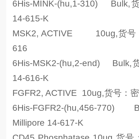
6His-MINK-(hu,1-310) Bul
14-615-K
MSK2, ACTIVE 10ug,货号：密
616
6His-MSK2-(hu,2-end) Bul
14-616-K
FGFR2, ACTIVE 10ug,货号：密理博
6His-FGFR2-(hu,456-77
Millipore 14-617-K
CD45 Phosphatase 10ug,货号