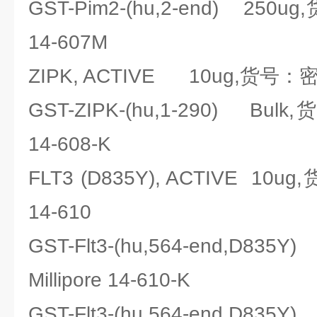
GST-Pim2-(hu,2-end) 250u
14-607M
ZIPK, ACTIVE 10ug,货号：密理博
GST-ZIPK-(hu,1-290) Bulk
14-608-K
FLT3 (D835Y), ACTIVE 10u
14-610
GST-Flt3-(hu,564-end,D8
Millipore 14-610-K
GST-Flt3-(hu,564-end,D83