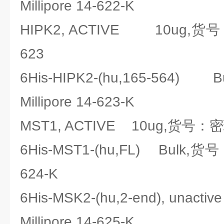
Millipore 14-622-K
HIPK2, ACTIVE 10ug,货号：密
623
6His-HIPK2-(hu,165-56
Millipore 14-623-K
MST1, ACTIVE 10ug,货号：密理博
6His-MST1-(hu,FL) Bulk,货号
624-K
6His-MSK2-(hu,2-end), una
Millipore 14-625-K