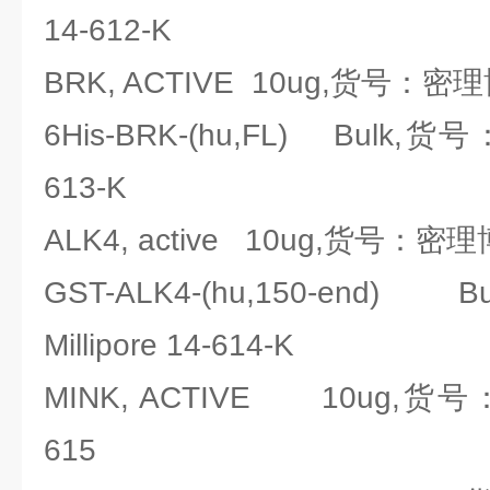
14-612-K
BRK, ACTIVE 10ug,货号：密理博Mi
6His-BRK-(hu,FL) Bulk,货号
613-K
ALK4, active 10ug,货号：密理博Mi
GST-ALK4-(hu,150-end
Millipore 14-614-K
MINK, ACTIVE 10ug,货号：密
615