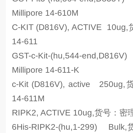
Millipore 14-610M
C-KIT (D816V), ACTIVE 10u
14-611
GST-c-Kit-(hu,544-end,D8
Millipore 14-611-K
c-Kit (D816V), active 250u
14-611M
RIPK2, ACTIVE 10ug,货号：密理博
6His-RIPK2-(hu,1-299) Bul