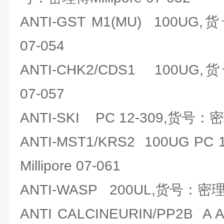
ANTI-GST M1(MU) 100UG,
07-054
ANTI-CHK2/CDS1 100UG,
07-057
ANTI-SKI PC 12-309,货号：密理博
ANTI-MST1/KRS2 100UG P
Millipore 07-061
ANTI-WASP 200UL,货号：密理博Mi
ANTI CALCINEURIN/PP2B A