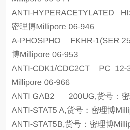
ANTI-HYPERACETYLATED H
密理博Millipore 06-946
A-PHOSPHO FKHR-1(SER 
博Millipore 06-953
ANTI-CDK1/CDC2CT PC 
Millipore 06-966
ANTI GAB2 200UG,货号：密理博M
ANTI-STAT5 A,货号：密理博Millip
ANTI-STAT5B,货号：密理博Millipo