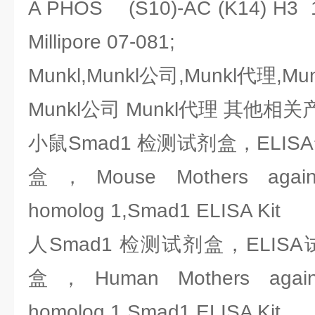
A PHOS (S10)-AC (K14) 
Millipore 07-081;
Munkl,Munkl公司,Munkl代理,Mu
Munkl公司 Munkl代理 其他相
小鼠Smad1 检测试剂盒，ELI
盒，Mouse Mothers against
homolog 1,Smad1 ELISA Kit
人Smad1 检测试剂盒，ELIS
盒，Human Mothers against
homolog 1,Smad1 ELISA Kit