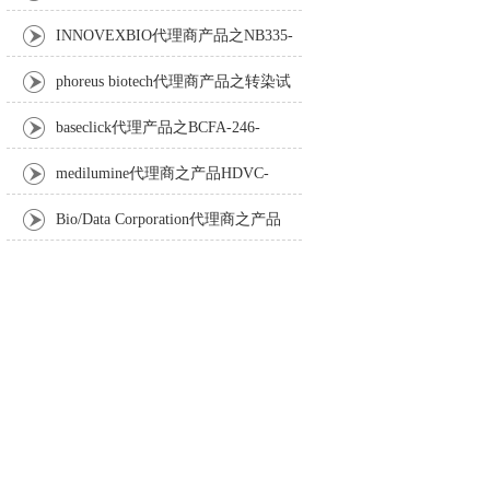
Anti-Turbot IgM monoclonal antibody
INNOVEXBIO代理商产品之NB335-
60-60ML Fc Receptor Blocker – Azide-Free
phoreus biotech代理商产品之转染试
剂BAPtofect-25 5mg kit
baseclick代理产品之BCFA-246-
5mg，Tri-β-GalNAc-PEG3-Azide
medilumine代理商之产品HDVC-
121，Fenestra HDVC动物CT造影剂
Bio/Data Corporation代理商之产品
105997 UPTT™ REAGENT