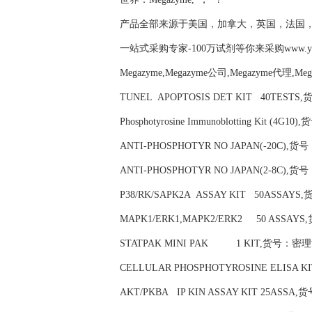
产品全部来源于美国，加拿大，英国，法国
一站式采购专家-100万试剂等你来采购www.yubio
Megazyme,Megazyme公司,Megazyme代理,Me
TUNEL APOPTOSIS DET KIT 40TESTS,货
Phosphotyrosine Immunoblotting Kit (4G10
ANTI-PHOSPHOTYR NO JAPAN(-20C),货号：
ANTI-PHOSPHOTYR NO JAPAN(2-8C),货号：
P38/RK/SAPK2A ASSAY KIT 50ASSAYS,货
MAPK1/ERK1,MAPK2/ERK2 50 ASSAYS,货
STATPAK MINI PAK 1 KIT,货号：密理博Mil
CELLULAR PHOSPHOTYROSINE ELISA KI
AKT/PKBA IP KIN ASSAY KIT 25ASSA,货