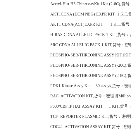
Acetyl-Hist H3 ChipAssayKit 1Kit (2-8C),
AKT1CDNA (DOM NEG) EXPR KIT 1 KIT,
AKT1 CDNA(ACT)EXPR KIT 1 KIT,货号：密
H-RAS CDNA ALLELIC PACK 1 KIT,货号：密理
SRC CDNA ALLELIC PACK 1 KIT,货号：密理博M
PHOSPHO-SER/THREONINE ASSY KIT1KIT
PHOSPHO-SER/THREONINE ASSY (-20C),
PHOSPHO-SER/THREONINE ASSY (2-8C),
PDK1 Kinase Assay Kit 30 assays,货号：密理博
RAC ACTIVATION KIT,货号：密理博Millipore
P300/CBP IP HAT ASSAY KIT 1 KIT,货号：
TCF REPORTER PLASMID KIT,货号：密理博Mi
CDC42 ACTIVATION ASSAY KIT,货号：密理博M