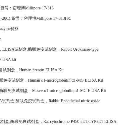
K,货号：密理博Millipore 17-313
(-20C),货号：密理博Millipore 17-313FR;
gazyme价格
：
试剂盒,酶联免疫试剂盒，Rabbit Urokinase-type
ELISA kit
盒，Human preptin ELISA Kit
，Human α1-microglobulin,α1-MG ELISA Kit
盒，Mouse α1-microglobulin,α1-MG ELISA Kit
免疫试剂盒，Rabbit Endothelial nitric oxide
联免疫试剂盒，Rat cytochrome P450 2E1,CYP2E1 ELISA