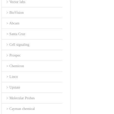
> Vector labs
> BioVision
> Abcam
> Santa Cruz
> Cell signaling
> Prospec
> Chemicon
> Linco
> Upstate
> Molecular Probes
> Cayman chemical