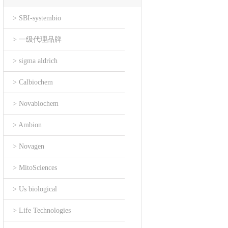
> SBI-systembio
> 一级代理品牌
> sigma aldrich
> Calbiochem
> Novabiochem
> Ambion
> Novagen
> MitoSciences
> Us biological
> Life Technologies