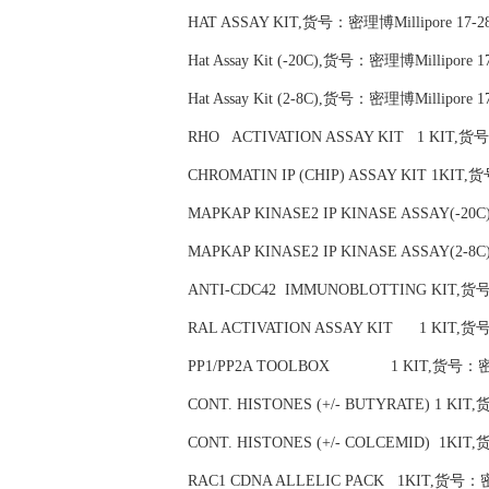
HAT ASSAY KIT,货号：密理博Millipore 17-2
Hat Assay Kit (-20C),货号：密理博Millipore 1
Hat Assay Kit (2-8C),货号：密理博Millipore 1
RHO ACTIVATION ASSAY KIT 1 KIT,货号：
CHROMATIN IP (CHIP) ASSAY KIT 1KIT,
MAPKAP KINASE2 IP KINASE ASSAY(-20C
MAPKAP KINASE2 IP KINASE ASSAY(2-8C
ANTI-CDC42 IMMUNOBLOTTING KIT,货号：
RAL ACTIVATION ASSAY KIT 1 KIT,货号
PP1/PP2A TOOLBOX 1 KIT,货号：密理博M
CONT. HISTONES (+/- BUTYRATE) 1 KIT
CONT. HISTONES (+/- COLCEMID) 1KIT,
RAC1 CDNA ALLELIC PACK 1KIT,货号：密理