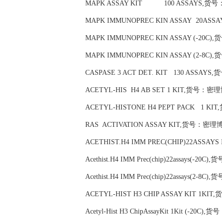
MAPK ASSAY KIT 100 ASSAYS,货号：密理
MAPK IMMUNOPREC KIN ASSAY 20ASSAY
MAPK IMMUNOPREC KIN ASSAY (-20C),货
MAPK IMMUNOPREC KIN ASSAY (2-8C),货
CASPASE 3 ACT DET. KIT 130 ASSAYS,货
ACETYL-HIS H4 AB SET 1 KIT,货号：密理博Mi
ACETYL-HISTONE H4 PEPT PACK 1 KIT,
RAS ACTIVATION ASSAY KIT,货号：密理博Mil
ACETHIST.H4 IMM PREC(CHIP)22ASSAYS
Acethist.H4 IMM Prec(chip)22assays(-20C
Acethist.H4 IMM Prec(chip)22assays(2-8C
ACETYL-HIST H3 CHIP ASSAY KIT 1KIT,
Acetyl-Hist H3 ChipAssayKit 1Kit (-20C),