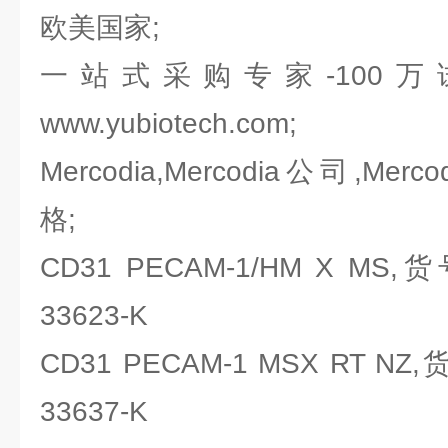
欧美国家;
一站式采购专家-100
www.yubiotech.com;
Mercodia,Mercodia公司,Merc
格;
CD31 PECAM-1/HM X MS,
33623-K
CD31 PECAM-1 MSX RT NZ,
33637-K