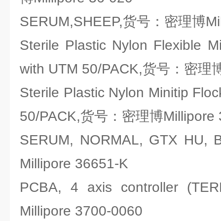
SERUM,SHEEP,货号：密理博Milli
Sterile Plastic Nylon Flexible 
with UTM 50/PACK,货号：密理博Mi
Sterile Plastic Nylon Minitip F
50/PACK,货号：密理博Millipore
SERUM, NORMAL, GTX H
Millipore 36651-K
PCBA, 4 axis controlle
Millipore 3700-0060