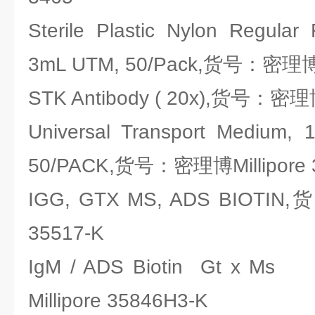
Sterile Plastic Nylon Regular
3mL UTM, 50/Pack,货号：密理博Mi
STK Antibody ( 20x),货号：密理博M
Universal Transport Medium, 
50/PACK,货号：密理博Millipore
IGG, GTX MS, ADS BIOTIN
35517-K
IgM / ADS Biotin Gt 
Millipore 35846H3-K