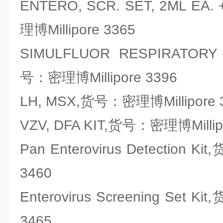
ENTERO, SCR. SET, 2ML EA
理博Millipore 3365
SIMULFLUOR RESPIRATORY 
号：密理博Millipore 3396
LH, MSX,货号：密理博Millipore 
VZV, DFA KIT,货号：密理博Millip
Pan Enterovirus Detection K
3460
Enterovirus Screening Set K
3465