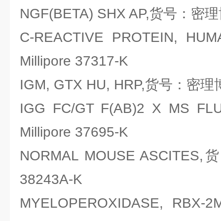
NGF(BETA) SHX AP,货号：密理博Mi
C-REACTIVE PROTEIN,
Millipore 37317-K
IGM, GTX HU, HRP,货号：密理博Mi
IGG FC/GT F(AB)2 X M
Millipore 37695-K
NORMAL MOUSE ASCITES,
38243A-K
MYELOPEROXIDASE, R