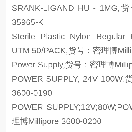
SRANK-LIGAND HU - 1MG,
35965-K
Sterile Plastic Nylon Regular
UTM 50/PACK,货号：密理博Milli
Power Supply,货号：密理博Millip
POWER SUPPLY, 24V 100W,
3600-0190
POWER SUPPLY;12V;80W;
理博Millipore 3600-0200