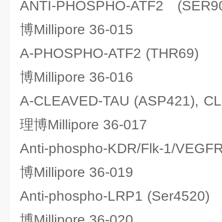
ANTI-PHOSPHO-ATF2 (SE
博Millipore 36-015
A-PHOSPHO-ATF2 (THR6
博Millipore 36-016
A-CLEAVED-TAU (ASP421), 
理博Millipore 36-017
Anti-phospho-KDR/Flk-1/V
博Millipore 36-019
Anti-phospho-LRP1 (Ser4
博Millipore 36-020