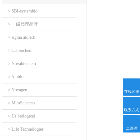
> SBI-systembio
> 一级代理品牌
> sigma aldrich
> Calbiochem
> Novabiochem
> Ambion
> Novagen
在线客服
> MitoSciences
联系方式
> Us biological
二维码
> Life Technologies