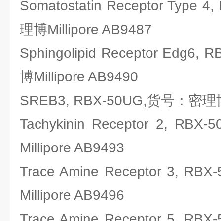
Somatostatin Receptor Type
理博Millipore AB9487
Sphingolipid Receptor Edg
博Millipore AB9490
SREB3, RBX-50UG,货号：密理博Mi
Tachykinin Receptor 2, 
Millipore AB9493
Trace Amine Receptor 3,
Millipore AB9496
Trace Amine Receptor 5,