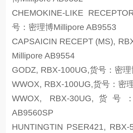
CHEMOKINE-LIKE RECEPTOR
号：密理博Millipore AB9553
CAPSAICIN RECEPT (MS), 
Millipore AB9554
GODZ, RBX-100UG,货号：密理博Mi
WWOX, RBX-100UG,货号：密理博M
WWOX, RBX-30UG,货号：
AB9560SP
HUNTINGTIN PSER421, R