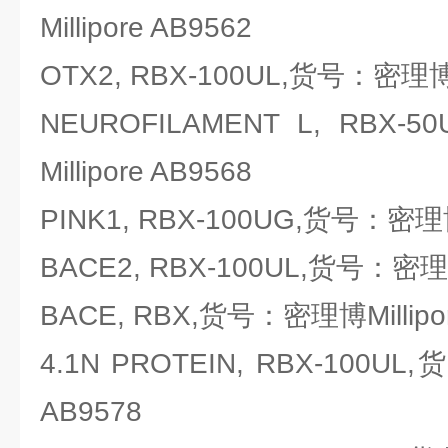
Millipore AB9562
OTX2, RBX-100UL,货号：密理博Mi
NEUROFILAMENT L, RB
Millipore AB9568
PINK1, RBX-100UG,货号：密理博M
BACE2, RBX-100UL,货号：密理博M
BACE, RBX,货号：密理博Millipor
4.1N PROTEIN, RBX-100UL
AB9578