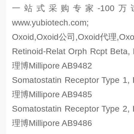
一站式采购专家-100
www.yubiotech.com;
Oxoid,Oxoid公司,Oxoid代理,Ox
Retinoid-Relat Orph Rcpt B
理博Millipore AB9482
Somatostatin Receptor Type
理博Millipore AB9485
Somatostatin Receptor Type
理博Millipore AB9486