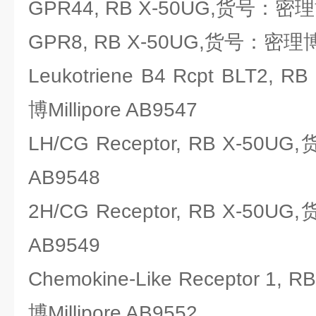
GPR44, RB X-50UG,货号：密理博M
GPR8, RB X-50UG,货号：密理博Mi
Leukotriene B4 Rcpt BLT2
博Millipore AB9547
LH/CG Receptor, RB X-50U
AB9548
2H/CG Receptor, RB X-50U
AB9549
Chemokine-Like Receptor 1
博Millipore AB9552