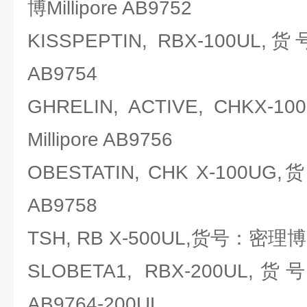
博Millipore AB9752
KISSPEPTIN, RBX-100UL,
AB9754
GHRELIN, ACTIVE, CHK
Millipore AB9756
OBESTATIN, CHK X-100UG,
AB9758
TSH, RB X-500UL,货号：密理博Mil
SLOBETA1, RBX-200UL,货
AB9764-200UL