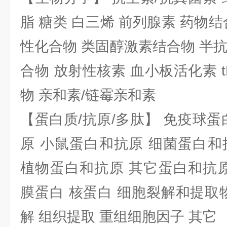
脂 糖类 白三烯 前列腺素 药物结
性化合物 类固醇激素结合物 半
合物 放射性核素 血小板活化素 t
物 亲和素/链霉亲和素
【蛋白质/抗原/多肽】 免疫球蛋
原 小鼠蛋白和抗原 细菌蛋白和
植物蛋白和抗原 其它蛋白和抗原
膜蛋白 核蛋白 细胞裂解和提取
解 组织提取 重组细胞因子 其它