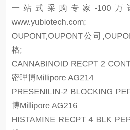
一站式采购专家-100
www.yubiotech.com;
OUPONT,OUPONT公司,OUP
格;
CANNABINOID RECPT 2 CON
密理博Millipore AG214
PRESENILIN-2 BLOCKING 
博Millipore AG216
HISTAMINE RECPT 4 BLK 