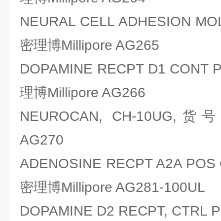
NEURAL CELL ADHESION MO
密理博Millipore AG265
DOPAMINE RECPT D1 CONT
理博Millipore AG266
NEUROCAN, CH-10UG,货号
AG270
ADENOSINE RECPT A2A POS
密理博Millipore AG281-100UL
DOPAMINE D2 RECPT, CTRL