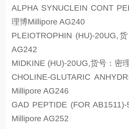
ALPHA SYNUCLEIN CONT 
理博Millipore AG240
PLEIOTROPHIN (HU)-20UG,
AG242
MIDKINE (HU)-20UG,货号：密理博
CHOLINE-GLUTARIC ANH
Millipore AG246
GAD PEPTIDE (FOR AB15
Millipore AG252