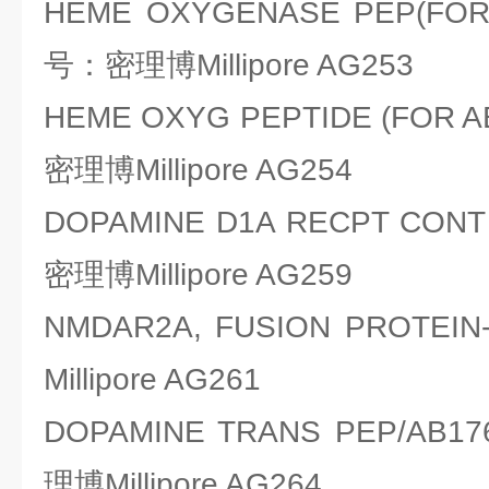
HEME OXYGENASE PEP(FOR 
号：密理博Millipore AG253
HEME OXYG PEPTIDE (FOR 
密理博Millipore AG254
DOPAMINE D1A RECPT CON
密理博Millipore AG259
NMDAR2A, FUSION PROT
Millipore AG261
DOPAMINE TRANS PEP/AB
理博Millipore AG264