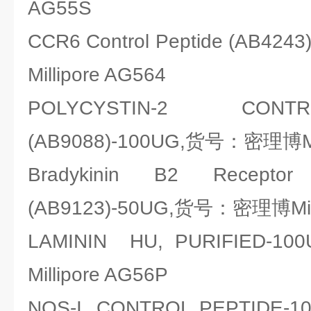
AG55S
CCR6 Control Peptide (AB
Millipore AG564
POLYCYSTIN-2 CONT
(AB9088)-100UG,货号：密理博Mil
Bradykinin B2 Receptor 
(AB9123)-50UG,货号：密理博Mill
LAMININ HU, PURIFIED
Millipore AG56P
NOS-I, CONTROL PEPTID