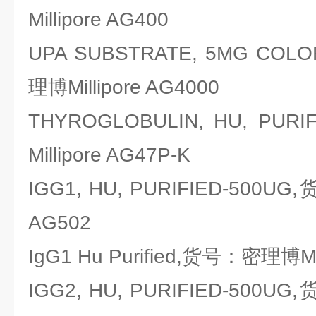
Millipore AG400
UPA SUBSTRATE, 5MG CO
理博Millipore AG4000
THYROGLOBULIN, HU, P
Millipore AG47P-K
IGG1, HU, PURIFIED-500UG
AG502
IgG1 Hu Purified,货号：密理博Mil
IGG2, HU, PURIFIED-500UG