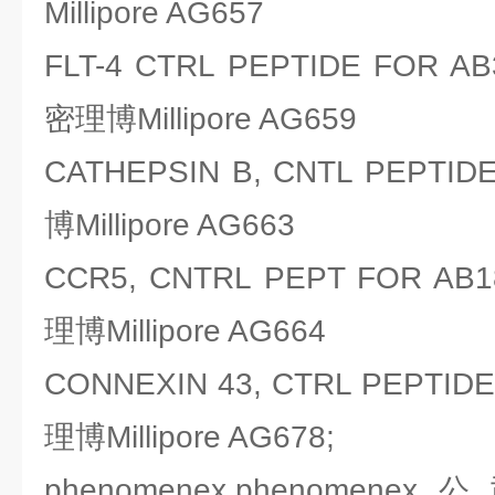
Millipore AG657
FLT-4 CTRL PEPTIDE FOR 
密理博Millipore AG659
CATHEPSIN B, CNTL PEPT
博Millipore AG663
CCR5, CNTRL PEPT FOR A
理博Millipore AG664
CONNEXIN 43, CTRL PEPTI
理博Millipore AG678;
phenomenex,phenomenex