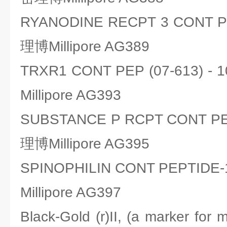
RYANODINE RECPT 3 CONT
理博Millipore AG389
TRXR1 CONT PEP (07-613)
Millipore AG393
SUBSTANCE P RCPT CONT 
理博Millipore AG395
SPINOPHILIN CONT PEPTI
Millipore AG397
Black-Gold (r)II, (a marker 