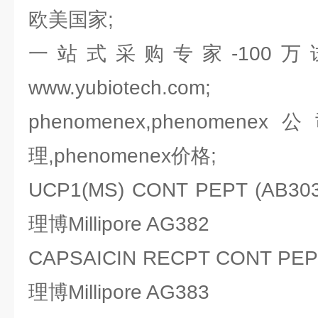
欧美国家;
一站式采购专家-100
www.yubiotech.com;
phenomenex,phenomenex
理,phenomenex价格;
UCP1(MS) CONT PEPT (AB3
理博Millipore AG382
CAPSAICIN RECPT CONT PE
理博Millipore AG383