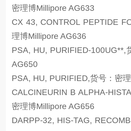
密理博Millipore AG633
CX 43, CONTROL PEPTIDE 
理博Millipore AG636
PSA, HU, PURIFIED-100UG*
AG650
PSA, HU, PURIFIED,货号：密理博M
CALCINEURIN B ALPHA-HIS
密理博Millipore AG656
DARPP-32, HIS-TAG, REC