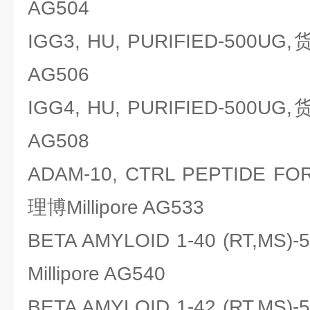
AG504
IGG3, HU, PURIFIED-500UG
AG506
IGG4, HU, PURIFIED-500UG
AG508
ADAM-10, CTRL PEPTIDE F
理博Millipore AG533
BETA AMYLOID 1-40 (RT,M
Millipore AG540
BETA AMYLOID 1-42 (RT,M