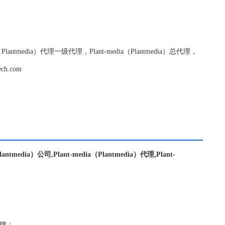
edia（Plantmedia）代理一级代理，Plant-media（Plantmedia）总代理，
h.com
Plantmedia）公司,Plant-media（Plantmedia）代理,Plant-
）品牌；