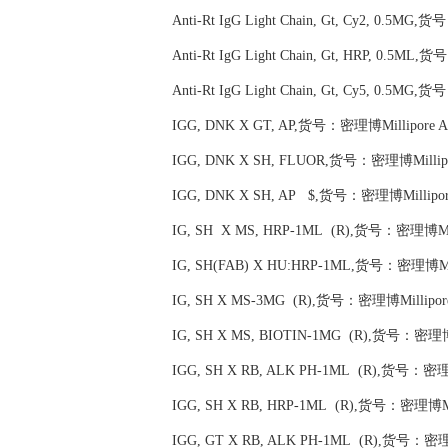
Anti-Rt IgG Light Chain, Gt, Cy2, 0.5MG
Anti-Rt IgG Light Chain, Gt, HRP, 0.5ML
Anti-Rt IgG Light Chain, Gt, Cy5, 0.5MG
IGG, DNK X GT, AP,货号：密理博Millipore A
IGG, DNK X SH, FLUOR,货号：密理博Millipo
IGG, DNK X SH, AP $,货号：密理博Millipor
IG, SH X MS, HRP-1ML (R),货号：密理博Mill
IG, SH(FAB) X HU:HRP-1ML,货号：密理博Mill
IG, SH X MS-3MG (R),货号：密理博Millipore
IG, SH X MS, BIOTIN-1MG (R),货号：密理博M
IGG, SH X RB, ALK PH-1ML (R),货号：密理博
IGG, SH X RB, HRP-1ML (R),货号：密理博Mil
IGG, GT X RB, ALK PH-1ML (R),货号：密理博