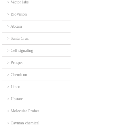
> Vector labs
> BioVision
> Abcam
> Santa Cruz
> Cell signaling
> Prospec
> Chemicon
> Linco
> Upstate
> Molecular Probes
> Cayman chemical