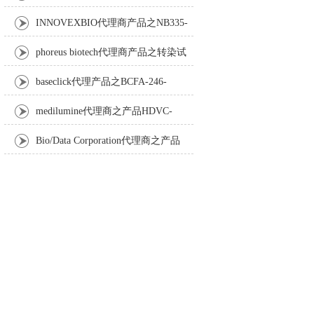
Anti-Turbot IgM monoclonal antibody
INNOVEXBIO代理商产品之NB335-
60-60ML Fc Receptor Blocker – Azide-Free
phoreus biotech代理商产品之转染试
剂BAPtofect-25 5mg kit
baseclick代理产品之BCFA-246-
5mg，Tri-β-GalNAc-PEG3-Azide
medilumine代理商之产品HDVC-
121，Fenestra HDVC动物CT造影剂
Bio/Data Corporation代理商之产品
105997 UPTT™ REAGENT