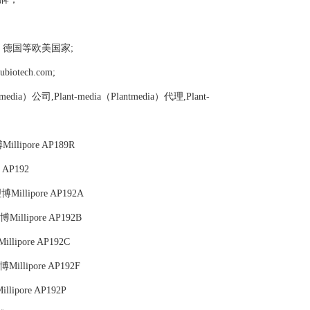
，德国等欧美国家;
tech.com;
ntmedia）公司,Plant-media（Plantmedia）代理,Plant-
llipore AP189R
 AP192
Millipore AP192A
illipore AP192B
lipore AP192C
illipore AP192F
lipore AP192P