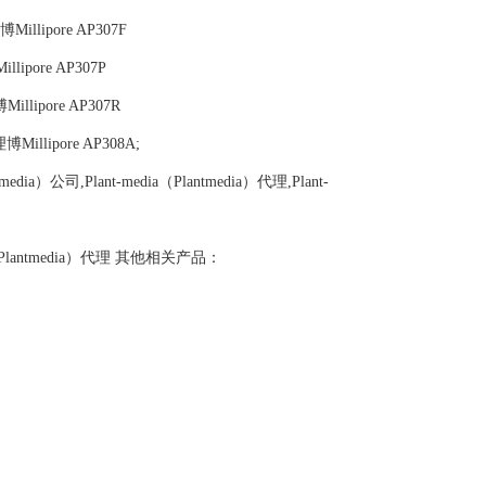
illipore AP307F
lipore AP307P
illipore AP307R
博Millipore AP308A;
ntmedia）公司,Plant-media（Plantmedia）代理,Plant-
edia（Plantmedia）代理 其他相关产品：