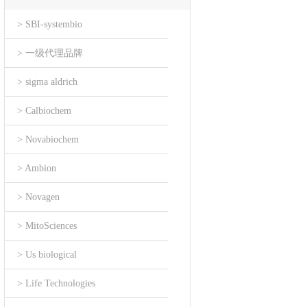
> SBI-systembio
> 一级代理品牌
> sigma aldrich
> Calbiochem
> Novabiochem
> Ambion
> Novagen
> MitoSciences
> Us biological
> Life Technologies