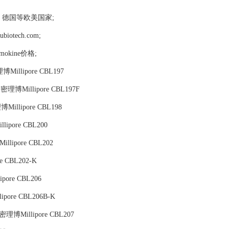
，德国等欧美国家;
tech.com;
omokine价格;
Millipore CBL197
：密理博Millipore CBL197F
Millipore CBL198
ipore CBL200
llipore CBL202
e CBL202-K
pore CBL206
pore CBL206B-K
密理博Millipore CBL207