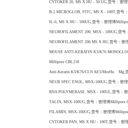
CYTOKER 20, MS X HU - 50 UG,货号：密理博M
B-2 MICROGLOB, FITC, MS X - 100T,货号
IL-6, MS X HU - 100UG,货号：密理博Millipor
NEUROFILAMENT 200, MSX - 100UG,货号：
NEUROFILAMENT 200 MS X HU,货号：密理博M
MOUSE ANTI-KERATIN K3/K76 MONOCL
Millipore CBL218
Anti-Keratin K3/K76/CLN AE5/MsxHu M
NEUR SPEC ENOL, MSX-100UG,货号：密理博M
RNA POLYMERASE, MSX - 100UL,货号：密理
TALIN, MSX-100UG,货号：密理博Millipore 
FILAMIN, MSX-100UG,货号：密理博Millipor
CYTOKER PAN, MS X HU - 100T,货号：密理博