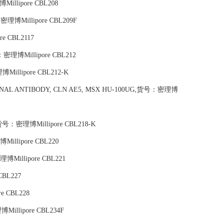
illipore CBL208
：密理博Millipore CBL209F
e CBL2117
密理博Millipore CBL212
illipore CBL212-K
ONAL ANTIBODY, CLN AE5, MSX HU-100UG,货号：密理博
g,货号：密理博Millipore CBL218-K
illipore CBL220
博Millipore CBL221
CBL227
e CBL228
Millipore CBL234F