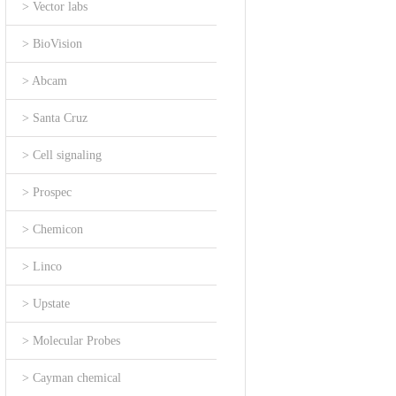
> Vector labs
> BioVision
> Abcam
> Santa Cruz
> Cell signaling
> Prospec
> Chemicon
> Linco
> Upstate
> Molecular Probes
> Cayman chemical