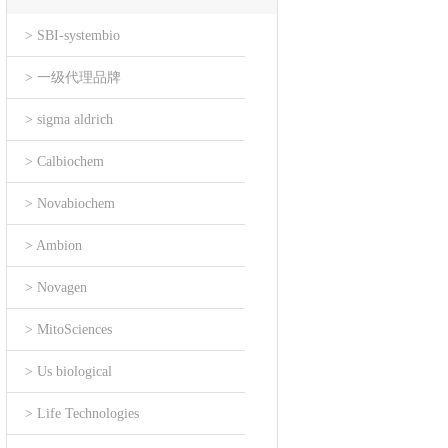
> SBI-systembio
> 一级代理品牌
> sigma aldrich
> Calbiochem
> Novabiochem
> Ambion
> Novagen
> MitoSciences
> Us biological
> Life Technologies