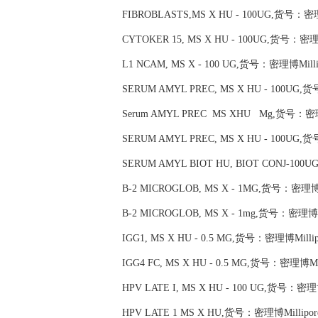
FIBROBLASTS,MS X HU - 100UG,货号：密理博
CYTOKER 15, MS X HU - 100UG,货号：密理博
L1 NCAM, MS X - 100 UG,货号：密理博Millip
SERUM AMYL PREC, MS X HU - 100UG,货
Serum AMYL PREC MS XHU Mg,货号：密理博
SERUM AMYL PREC, MS X HU - 100UG,货
SERUM AMYL BIOT HU, BIOT CONJ-100
B-2 MICROGLOB, MS X - 1MG,货号：密理博Mi
B-2 MICROGLOB, MS X - 1mg,货号：密理博Mi
IGG1, MS X HU - 0.5 MG,货号：密理博Millip
IGG4 FC, MS X HU - 0.5 MG,货号：密理博Mil
HPV LATE I, MS X HU - 100 UG,货号：密理博
HPV LATE 1 MS X HU,货号：密理博Millipore