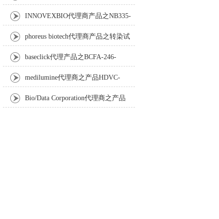
Anti-Turbot IgM monoclonal antibody
INNOVEXBIO代理商产品之NB335-
60-60ML Fc Receptor Blocker – Azide-Free
phoreus biotech代理商产品之转染试
剂BAPtofect-25 5mg kit
baseclick代理产品之BCFA-246-
5mg，Tri-β-GalNAc-PEG3-Azide
medilumine代理商之产品HDVC-
121，Fenestra HDVC动物CT造影剂
Bio/Data Corporation代理商之产品
105997 UPTT™ REAGENT