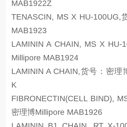
MAB1922Z
TENASCIN, MS X HU-100UG
MAB1923
LAMININ A CHAIN, MS X 
Millipore MAB1924
LAMININ A CHAIN,货号：密理博Mi
K
FIBRONECTIN(CELL BIND),
密理博Millipore MAB1926
LAMININ B1 CHAIN, RT 