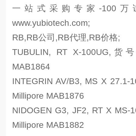
一站式采购专家-100
www.yubiotech.com;
RB,RB公司,RB代理,RB价格;
TUBULIN, RT X-100UG,货
MAB1864
INTEGRIN AV/B3, MS X 27
Millipore MAB1876
NIDOGEN G3, JF2, RT X 
Millipore MAB1882