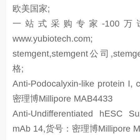
欧美国家;
一站式采购专家-100
www.yubiotech.com;
stemgent,stemgent公司,stem
格;
Anti-Podocalyxin-like protein
密理博Millipore MAB4433
Anti-Undifferentiated hESC Su
mAb 14,货号：密理博Millipore 