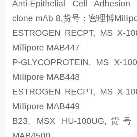
Anti-Epithelial Cell Adhesio
clone mAb 8,货号：密理博Millipo
ESTROGEN RECPT, MS X
Millipore MAB447
P-GLYCOPROTEIN, MS X
Millipore MAB448
ESTROGEN RECPT, MS X
Millipore MAB449
B23, MSX HU-100UG,货号
MAB4500