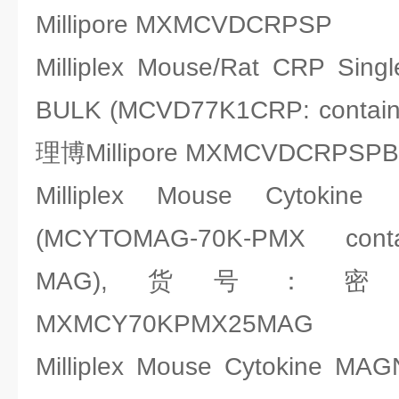
Millipore MXMCVDCRPSP
Milliplex Mouse/Rat CRP Sing
BULK (MCVD77K1CRP: cont
理博Millipore MXMCVDCRPSP
Milliplex Mouse Cytokin
(MCYTOMAG-70K-PMX cont
MAG),货号：密理博M
MXMCY70KPMX25MAG
Milliplex Mouse Cytokine MAG