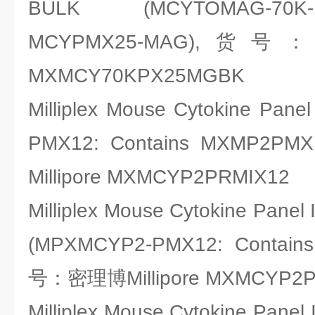
BULK (MCYTOMAG-70K-
MCYPMX25-MAG),货号：
MXMCY70KPX25MGBK
Milliplex Mouse Cytokine Pane
PMX12: Contains MXMP
Millipore MXMCYP2PRMIX12
Milliplex Mouse Cytokine Panel 
(MPXMCYP2-PMX12: Contai
号：密理博Millipore MXMCYP2
Milliplex Mouse Cytokine Panel 