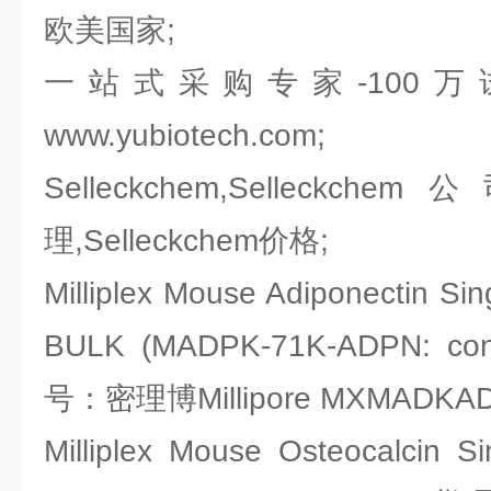
欧美国家;
一站式采购专家-100
www.yubiotech.com;
Selleckchem,Selleckchem
理,Selleckchem价格;
Milliplex Mouse Adiponectin Sin
BULK (MADPK-71K-ADPN: co
号：密理博Millipore MXMADKA
Milliplex Mouse Osteocalcin S