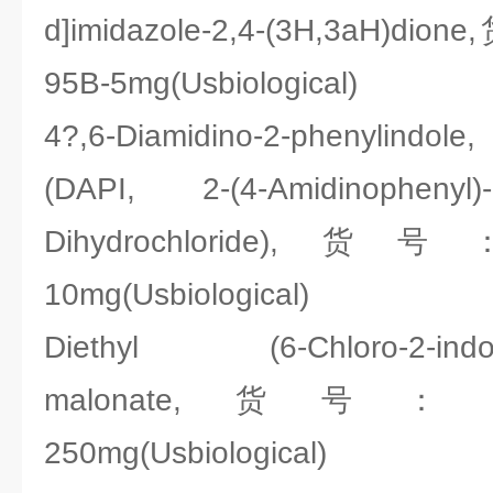
d]imidazole-2,4-(3H,3aH)dio
95B-5mg(Usbiological)
4?,6-Diamidino-2-phenylindol
(DAPI, 2-(4-Amidinophenyl)-6
Dihydrochloride),货号
10mg(Usbiological)
Diethyl (6-Chloro-2-indoly
malonate,货号：Usbi
250mg(Usbiological)