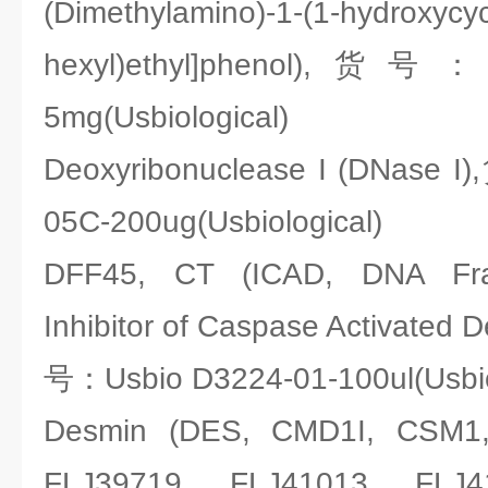
(Dimethylamino)-1-(1-hydroxycyc
hexyl)ethyl]phenol),货号：
5mg(Usbiological)
Deoxyribonuclease I (DNase 
05C-200ug(Usbiological)
DFF45, CT (ICAD, DNA Frag
Inhibitor of Caspase Activated 
号：Usbio D3224-01-100ul(Usbio
Desmin (DES, CMD1I, CSM1
FLJ39719, FLJ41013, FLJ41