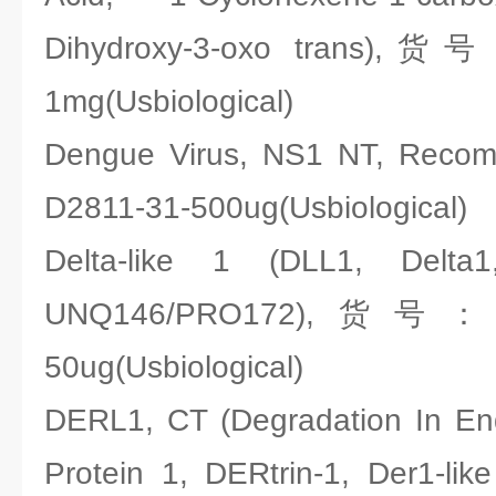
Dihydroxy-3-oxo trans),货
1mg(Usbiological)
Dengue Virus, NS1 NT, Rec
D2811-31-500ug(Usbiological)
Delta-like 1 (DLL1, Delta1
UNQ146/PRO172),货号：Us
50ug(Usbiological)
DERL1, CT (Degradation In En
Protein 1, DERtrin-1, Der1-like