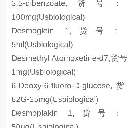
3,5-dibenzoate,货号：Us
100mg(Usbiological)
Desmoglein 1,货号：Usb
5ml(Usbiological)
Desmethyl Atomoxetine-d7,货
1mg(Usbiological)
6-Deoxy-6-fluoro-D-glucos
82G-25mg(Usbiological)
Desmoplakin 1,货号：Usb
50ug(Usbiological)