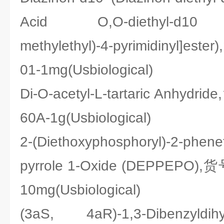
Acid O,O-diethyl-d10 O-
methylethyl)-4-pyrimidinyl]es
01-1mg(Usbiological)
Di-O-acetyl-L-tartaric Anhydr
60A-1g(Usbiological)
2-(Diethoxyphosphoryl)-2-phenet
pyrrole 1-Oxide (DEPPEPO),
10mg(Usbiological)
(3aS, 4aR)-1,3-Dibenzyldihyd