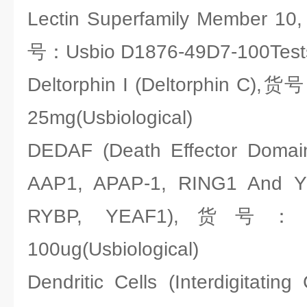
Lectin Superfamily Member 10
号：Usbio D1876-49D7-100Tests(
Deltorphin I (Deltorphin C),
25mg(Usbiological)
DEDAF (Death Effector Domain
AAP1, APAP-1, RING1 And YY
RYBP, YEAF1),货号：Usb
100ug(Usbiological)
Dendritic Cells (Interdigitat