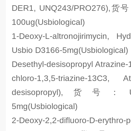
DER1, UNQ243/PRO276),货号：
100ug(Usbiological)
1-Deoxy-L-altronojirimycin,
Usbio D3166-5mg(Usbiological)
Desethyl-desisopropyl Atrazine-
chloro-1,3,5-triazine-13C3, At
desisopropyl),货号：Usb
5mg(Usbiological)
2-Deoxy-2,2-difluoro-D-erythro-