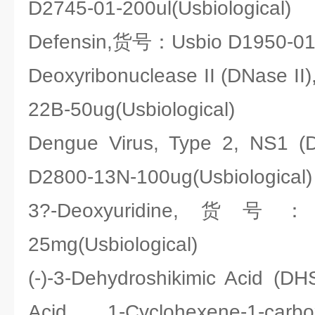
D2745-01-200ul(Usbiological)
Defensin,货号：Usbio D1950-01E
Deoxyribonuclease II (DNase 
22B-50ug(Usbiological)
Dengue Virus, Type 2, NS
D2800-13N-100ug(Usbiological)
3?-Deoxyuridine,货号：U
25mg(Usbiological)
(-)-3-Dehydroshikimic Acid (DH
Acid, 1-Cyclohexene-1-carb