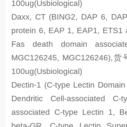
100ug(Usbiological)
Daxx, CT (BING2, DAP 6, DAP6
protein 6, EAP 1, EAP1, ETS1 a
Fas death domain associate
MGC126245, MGC126246),货号
100ug(Usbiological)
Dectin-1 (C-type Lectin Domai
Dendritic Cell-associated C-
associated C-type Lectin 1, B
beta-GR, C-type Lectin Supe