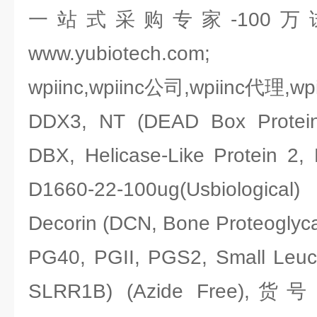
一站式采购专家-100
www.yubiotech.com;
wpiinc,wpiinc公司,wpiinc代理,w
DDX3, NT (DEAD Box Protein
DBX, Helicase-Like Protein
D1660-22-100ug(Usbiological)
Decorin (DCN, Bone Proteoglyc
PG40, PGII, PGS2, Small Leuci
SLRR1B) (Azide Free),货号