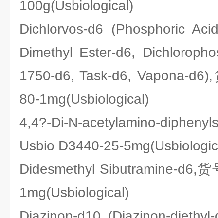
100g(Usbiological)
Dichlorvos-d6 (Phosphoric Acid
Dimethyl Ester-d6, Dichloroph
1750-d6, Task-d6, Vapona-d
80-1mg(Usbiological)
4,4?-Di-N-acetylamino-diph
Usbio D3440-25-5mg(Usbiologic
Didesmethyl Sibutramine-d6,
1mg(Usbiological)
Diazinon-d10 (Diazinon-diethyl