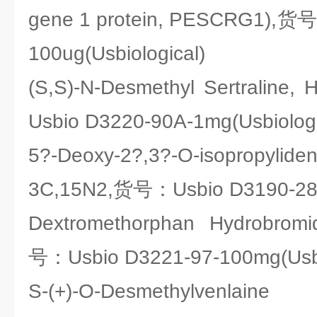
gene 1 protein, PESCRG1),货
100ug(Usbiological)
(S,S)-N-Desmethyl Sertraline
Usbio D3220-90A-1mg(Usbiologi
5?-Deoxy-2?,3?-O-isopropylidene
3C,15N2,货号：Usbio D3190-28L-
Dextromethorphan Hydrobrom
号：Usbio D3221-97-100mg(Usbi
S-(+)-O-Desmethylvenlain