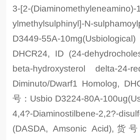
3-[2-(Diaminomethyleneamino)-1,
ylmethylsulphinyl]-N-sulpha
D3449-55A-10mg(Usbiological)
DHCR24, ID (24-dehydrocholes
beta-hydroxysterol delta-24-r
Diminuto/Dwarf1 Homolog, D
号：Usbio D3224-80A-100ug(Usbi
4,4?-Diaminostilbene-2,2?-di
(DASDA, Amsonic Acid),货号