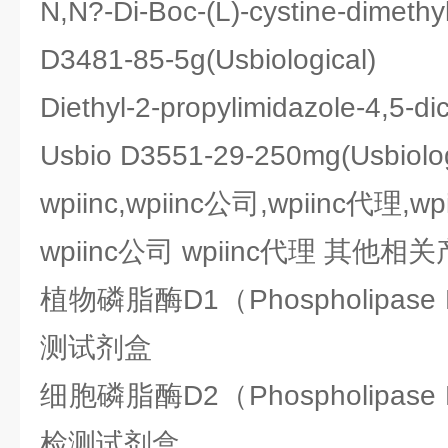
N,N?-Di-Boc-(L)-cystine-dime
D3481-85-5g(Usbiological)
Diethyl-2-propylimidazole-4,
Usbio D3551-29-250mg(Usbiolo
wpiinc,wpiinc公司,wpiinc代理,w
wpiinc公司 wpiinc代理 其他相
植物磷脂酶D1（Phospholipa
测试剂盒
细胞磷脂酶D2（Phospholipa
检测试剂盒