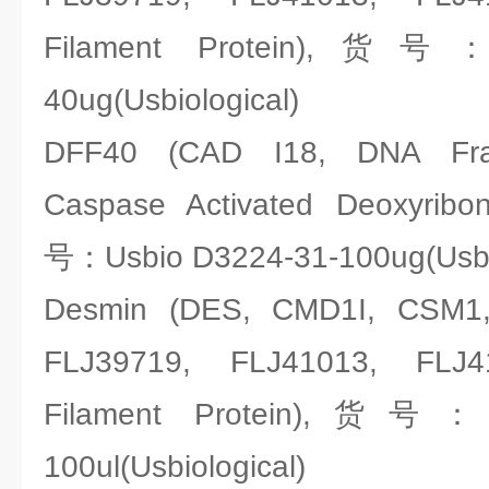
Filament Protein),货号：
40ug(Usbiological)
DFF40 (CAD I18, DNA Frag
Caspase Activated Deoxyrib
号：Usbio D3224-31-100ug(Usbio
Desmin (DES, CMD1I, CSM1
FLJ39719, FLJ41013, FLJ41
Filament Protein),货号：U
100ul(Usbiological)