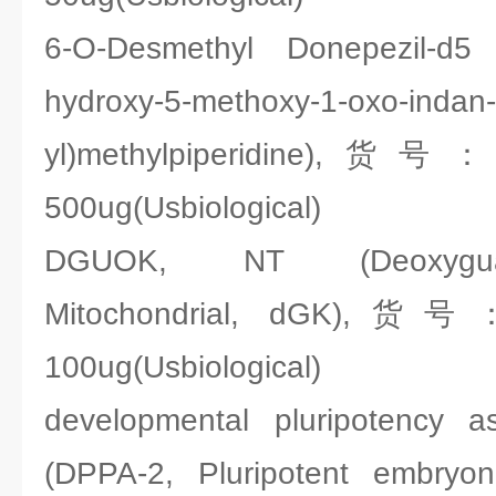
6-O-Desmethyl Donepezil-d5 (1
hydroxy-5-methoxy-1-oxo-indan-
yl)methylpiperidine),货号：
500ug(Usbiological)
DGUOK, NT (Deoxyguan
Mitochondrial, dGK),货号：
100ug(Usbiological)
developmental pluripotency a
(DPPA-2, Pluripotent embryoni