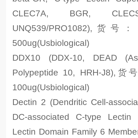
CLEC7A, BGR, CLECS
UNQ539/PRO1082),货号：Us
500ug(Usbiological)
DDX10 (DDX-10, DEAD (Asp
Polypeptide 10, HRH-J8),货
100ug(Usbiological)
Dectin 2 (Dendritic Cell-associ
DC-associated C-type Lectin 
Lectin Domain Family 6 Membe