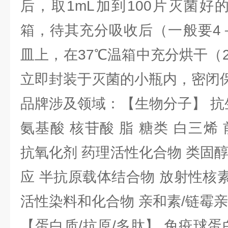
后，取1mL加到100片灭菌好
箱，待其充分吸收后（一般要4
皿上，在37℃温箱中充分烘干（
立即封装于灭菌的小瓶内，密闭
品牌涉及领域：【生物分子】 抗
氨基酸 核苷酸 脂 糖类 白三烯
抗氧化剂 药理活性化合物 类固
应 半抗原载体结合物 放射性核素 
活性染料和化合物 亲和素/链霉
【蛋白质/抗原/多肽】 免疫球蛋