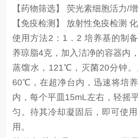
【药物筛选】 荧光素细胞活力/增
【免疫检测】 放射性免疫检测 
使用方法2：1．2 培养基的制
养琼脂4克，加入洁净的容器内，
蒸馏水，121℃，灭菌20分钟
60℃，在超净台内，迅速将培
内，每个平皿15mL左右，轻摇
匀。待其冷却凝固后，即可使用
用。