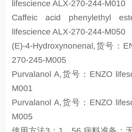
lifescience ALX-270-244-M010
Caffeic acid phenylethy
lifescience ALX-270-244-M050
(E)-4-Hydroxynonenal,货号：ENZ
270-245-M005
Purvalanol A,货号：ENZO lifesc
M001
Purvalanol A,货号：ENZO lifesc
M005
使用方法3：1．56 病料准备