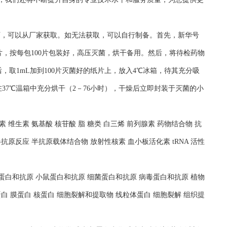
况下，可以从厂家获取。如无法获取，可以自行制备。首先，新华号
片，按每包100片包装好，高压灭菌，烘干备用。然后，将待检药物
，取1mL加到100片灭菌好的纸片上，放入4℃冰箱，待其充分吸
37℃温箱中充分烘干（2－76小时），干燥后立即封装于灭菌的小
 维生素 氨基酸 核苷酸 脂 糖类 白三烯 前列腺素 药物结合物 抗
抗原反应 半抗原载体结合物 放射性核素 血小板活化素 tRNA 活性
人蛋白和抗原 小鼠蛋白和抗原 细菌蛋白和抗原 病毒蛋白和抗原 植物
白 膜蛋白 核蛋白 细胞裂解和提取物 线粒体蛋白 细胞裂解 组织提