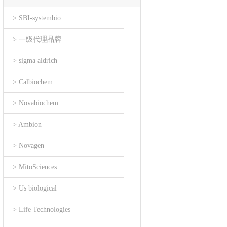
> SBI-systembio
> 一级代理品牌
> sigma aldrich
> Calbiochem
> Novabiochem
> Ambion
> Novagen
> MitoSciences
> Us biological
> Life Technologies