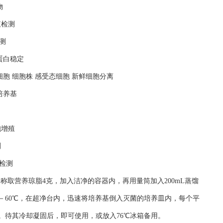
物
液检测
测
蛋白稳定
细胞 细胞株 感受态细胞 新鲜细胞分离
培养基
胞增殖
测
检测
平称取营养琼脂4克，加入洁净的容器内，再用量筒加入200mL蒸馏
50－60℃，在超净台内，迅速将培养基倒入灭菌的培养皿内，每个平
匀。待其冷却凝固后，即可使用，或放入76℃冰箱备用。