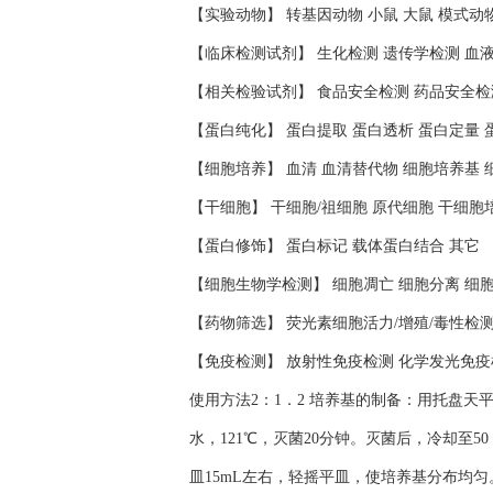
【实验动物】 转基因动物 小鼠 大鼠 模式动
【临床检测试剂】 生化检测 遗传学检测 血
【相关检验试剂】 食品安全检测 药品安全检
【蛋白纯化】 蛋白提取 蛋白透析 蛋白定量 
【细胞培养】 血清 血清替代物 细胞培养基 
【干细胞】 干细胞/祖细胞 原代细胞 干细胞
【蛋白修饰】 蛋白标记 载体蛋白结合 其它
【细胞生物学检测】 细胞凋亡 细胞分离 细
【药物筛选】 荧光素细胞活力/增殖/毒性检
【免疫检测】 放射性免疫检测 化学发光免疫
使用方法2：1．2 培养基的制备：用托盘天
水，121℃，灭菌20分钟。灭菌后，冷却至
皿15mL左右，轻摇平皿，使培养基分布均