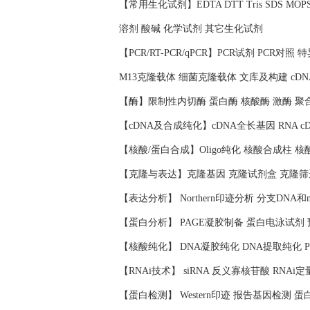
【常用生化试剂】EDTA DTT Tris SDS 
溶剂 酸碱 化学试剂 其它生化试剂
【PCR/RT-PCR/qPCR】PCR试剂 PCR对
M13克隆载体 细菌克隆载体 文库及构建 cD
【酶】限制性内切酶 蛋白酶 核酸酶 激酶 聚
【cDNA及合成纯化】cDNA全长基因 RNA c
【核酸/蛋白合成】Oligo纯化 核酸合成柱 
【克隆与表达】克隆基因 克隆试剂盒 克隆筛
【表达分析】 Northern印迹分析 分支DNA和
【蛋白分析】 PAGE凝胶制备 蛋白电泳试剂
【核酸纯化】 DNA凝胶纯化 DNA提取纯化 
【RNAi技术】 siRNA 反义寡核苷酸 RNAi定
【蛋白检测】 Western印迹 报告基因检测 