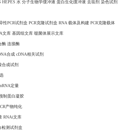
MOPS HEPES 水 分子生物学缓冲液 蛋白生化缓冲液 去垢剂 染色试剂
照 特异性PCR试剂盒 PCR克隆试剂盒 RNA 载体及构建 PCR克隆载体
NA文库 基因组文库 噬菌体展示文库
合酶 连接酶
DNA合成 cDNA相关试剂
核酸合成试剂
选
mRNA定量
 预制蛋白凝胶
PCR产物纯化
量 RNAi文库
蛋白检测试剂盒