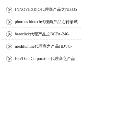
Anti-Turbot IgM monoclonal antibody
INNOVEXBIO代理商产品之NB335-
60-60ML Fc Receptor Blocker – Azide-Free
phoreus biotech代理商产品之转染试
剂BAPtofect-25 5mg kit
baseclick代理产品之BCFA-246-
5mg，Tri-β-GalNAc-PEG3-Azide
medilumine代理商之产品HDVC-
121，Fenestra HDVC动物CT造影剂
Bio/Data Corporation代理商之产品
105997 UPTT™ REAGENT