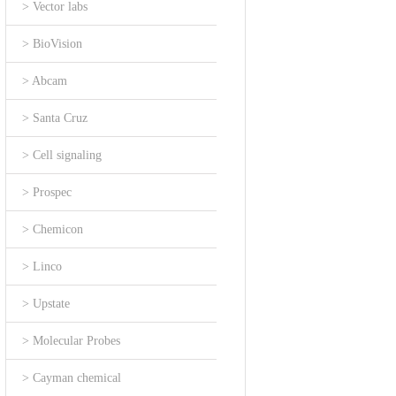
> Vector labs
> BioVision
> Abcam
> Santa Cruz
> Cell signaling
> Prospec
> Chemicon
> Linco
> Upstate
> Molecular Probes
> Cayman chemical