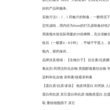
好的产品和服务。
实验方法1：1．1 药敏片的制备：一般情
定性滤纸，用内径为6mm的打孔器制备好纸
用蒸馏水按实际用量的10倍稀释，充分溶解后
收后（一般要4－8小时），平铺于平皿上，在
瓶内，密闭保存。
品牌涉及领域：【生物分子】 抗生素/抗真菌素
氧化剂 药理活性化合物 类固醇激素结合物 半
染料和化合物 亲和素/链霉亲和素
【蛋白质/抗原/多肽】 免疫球蛋白 封闭肽 
蛋白和抗原 其它蛋白和抗原 细胞质蛋白 总蛋
取 重组细胞因子 其它